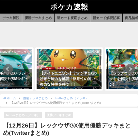
ポケカ速報
デッキ解説
優勝デッキまとめ
新カード反応まとめ
新カード解説記事
商品情
SMレギュレーション
解説記事
ギバナGX+フシ
【ナイトユニゾン】デデンネGXの
【レックウザGX
解説！(SMレギュ
効果と能力を解説！汎用性の高い
ッキを解説！(S
強力な特性を持つ！！
ン)
2019年1月4日
2018年11月29日
ホーム
優勝デッキまとめ
Twitterまとめ（デッキ）
【12月26日】レックウザGX使用優勝デッキまとめ(Twitterまとめ)
Twitterまとめ（デッキ）
優勝デッキまとめ
【12月26日】レックウザGX使用優勝デッキまと
め(Twitterまとめ)