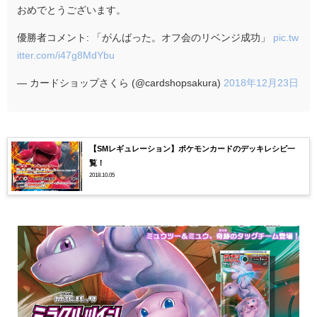
おめでとうございます。
優勝者コメント: 「がんばった。オフ会のリベンジ成功」
pic.tw
itter.com/i47g8MdYbu
— カードショップさくら (@cardshopsakura)
2018年12月23日
【SMレギュレーション】ポケモンカードのデッキレシピ一
覧！
2018.10.05