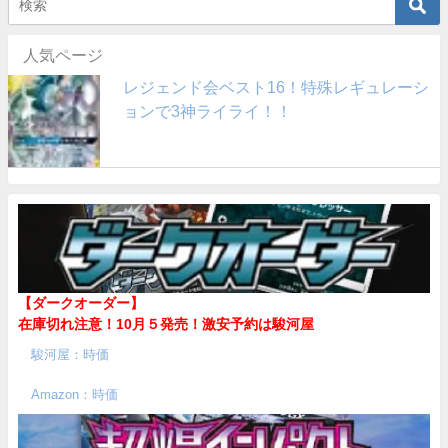
人気ページ
レジェンド会ベスト16！特殊レギュレーシ
ョンで3神ライライ！！
【ダークオーダー】
在庫切れ注意！10月５発売！
激安予約は駿河屋
駿河屋：時価
Amazon：時価