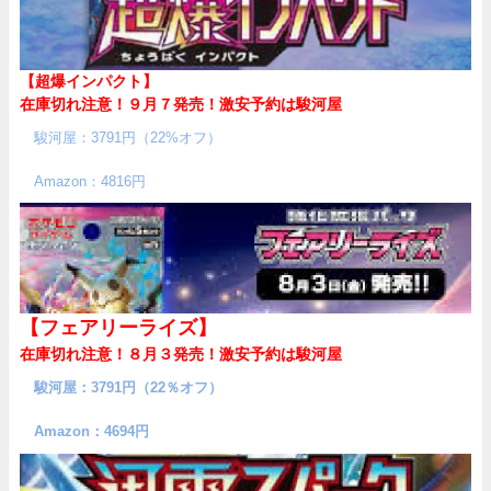
【超爆インパクト】
在庫切れ注意！９月７発売！
激安予約は駿河屋
駿河屋：3791円（22%オフ）
Amazon：4816円
【フェアリーライズ】
在庫切れ注意！８月３発売！
激安予約は駿河屋
駿河屋：3791円（22％オフ）
Amazon：4694円