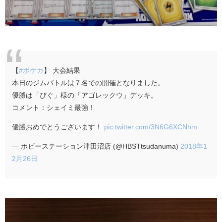
【
#ポケカ
】 大会結果
本日のジムバトルは７名での開催となりました。
優勝は「ぴぐ」様の「アゴレックウ」デッキ。
コメント：シェイミ最強！
優勝おめでとうございます！
pic.twitter.com/3N6G6XCNhm
— ホビーステーション津田沼店 (@HBSTtsudanuma)
2018年1
2月26日