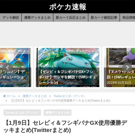
ポケカ速報
デッキ解説
優勝デッキまとめ
新カード反応まとめ
新カード解説記事
商品情
SMレギュレーション
SMレギュレーション
+クワガノン】デ
【セレビィ＆フシギバナGX+フシ
【ヌメラ+チル
Mレギュレーショ
ギバナ】デッキを解説！(SMレギュ
説！(SMレギュ
レーション)
2018年10月31日
2018年12月12日
ホーム
優勝デッキまとめ
Twitterまとめ（デッキ）
【1月9日】セレビィ＆フシギバナGX使用優勝デッキまとめ(Twitterまとめ)
Twitterまとめ（デッキ）
優勝デッキまとめ
【1月9日】セレビィ＆フシギバナGX使用優勝デ
ッキまとめ(Twitterまとめ)