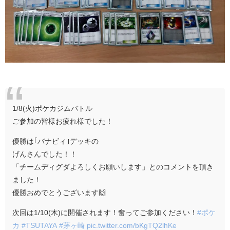
1/8(火)ポケカジムバトル
ご参加の皆様お疲れ様でした！
優勝は｢バナビィ｣デッキの
げんさんでした！！
「チームディグダよろしくお願いします」とのコメントを頂き
ました！
優勝おめでとうございます🙌
次回は1/10(木)に開催されます！奮ってご参加ください！
#ポケ
カ
#TSUTAYA
#茅ヶ崎
pic.twitter.com/bKgTQ2lhKe