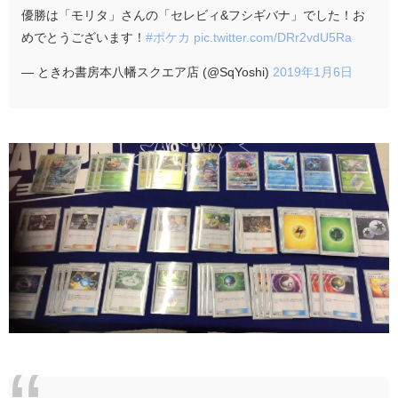
優勝は「モリタ」さんの「セレビィ&フシギバナ」でした！お
めでとうございます！
#ポケカ
pic.twitter.com/DRr2vdU5Ra
— ときわ書房本八幡スクエア店 (@SqYoshi)
2019年1月6日