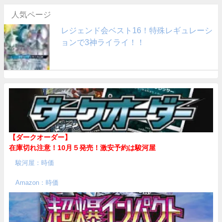
人気ページ
レジェンド会ベスト16！特殊レギュレーシ
ョンで3神ライライ！！
【ダークオーダー】
在庫切れ注意！10月５発売！
激安予約は駿河屋
駿河屋：時価
Amazon：時価