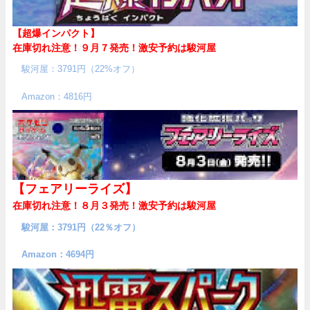
【超爆インパクト】
在庫切れ注意！９月７発売！
激安予約は駿河屋
駿河屋：3791円（22%オフ）
Amazon：4816円
【フェアリーライズ】
在庫切れ注意！８月３発売！
激安予約は駿河屋
駿河屋：3791円（22％オフ）
Amazon：4694円