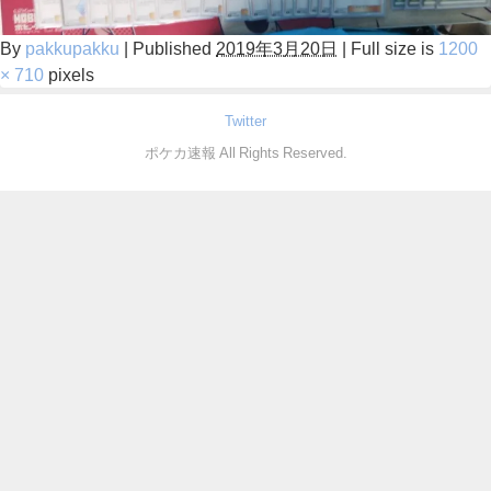
By
pakkupakku
|
Published
2019年3月20日
|
Full size is
1200
× 710
pixels
Twitter
ポケカ速報 All Rights Reserved.