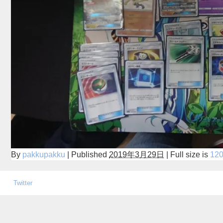
By
pakkupakku
|
Published
2019年3月29日
|
Full size is
120
Twitter