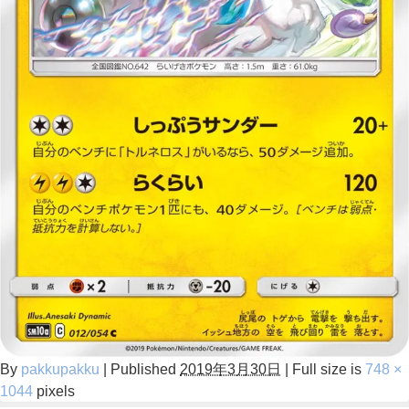
By
pakkupakku
|
Published
2019年3月30日
|
Full size is
748 ×
1044
pixels