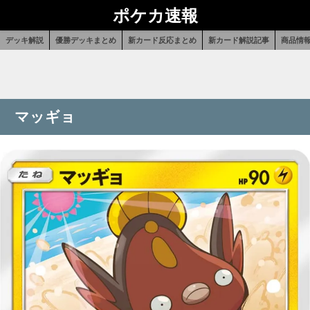
ポケカ速報
デッキ解説
優勝デッキまとめ
新カード反応まとめ
新カード解説記事
商品情
マッギョ