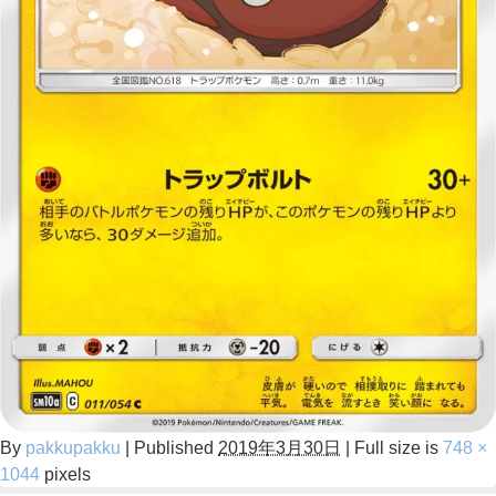
By
pakkupakku
|
Published
2019年3月30日
|
Full size is
748 ×
1044
pixels