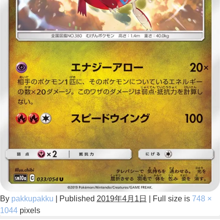
By
pakkupakku
|
Published
2019年4月1日
|
Full size is
748 ×
1044
pixels