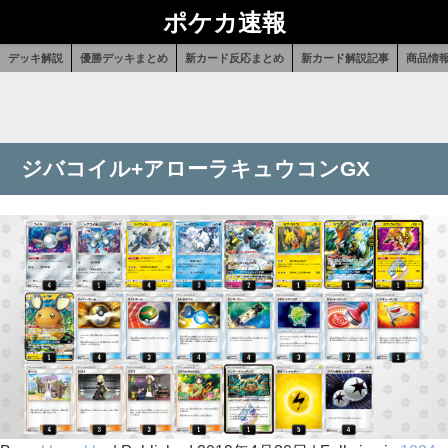
ポケカ速報
デッキ解説
優勝デッキまとめ
新カード反応まとめ
新カード解説記事
商品情
ジバコイル+アローラキュウコンGX