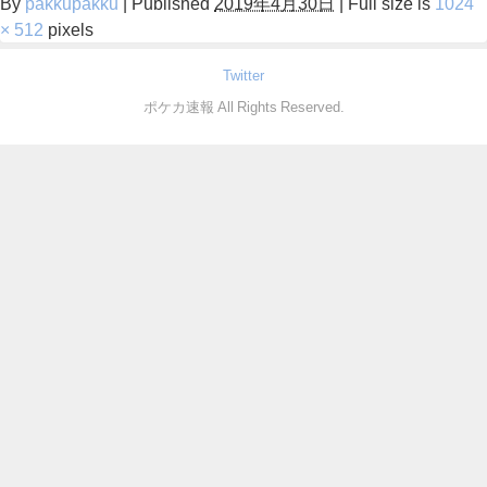
By
pakkupakku
|
Published
2019年4月30日
|
Full size is
1024
× 512
pixels
Twitter
ポケカ速報 All Rights Reserved.