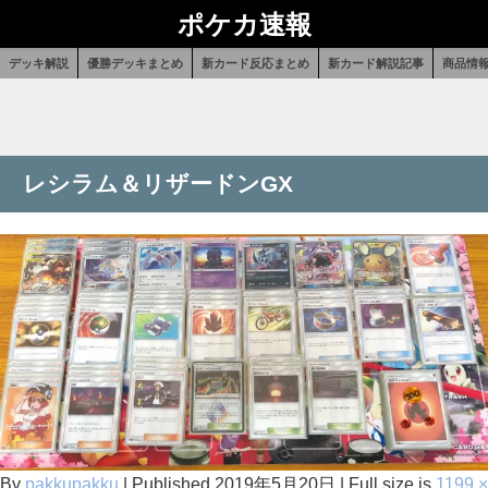
ポケカ速報
デッキ解説
優勝デッキまとめ
新カード反応まとめ
新カード解説記事
商品情
レシラム＆リザードンGX
By
pakkupakku
|
Published
2019年5月20日
|
Full size is
1199 ×