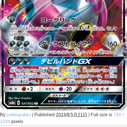
By
pakkupakku
|
Published
2019年5月21日
|
Full size is
748 ×
1044
pixels