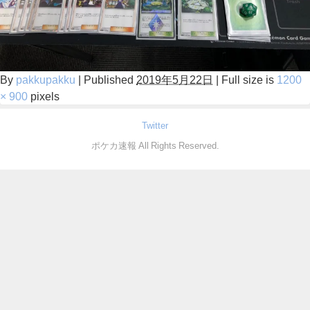
By
pakkupakku
|
Published
2019年5月22日
|
Full size is
1200
× 900
pixels
Twitter
ポケカ速報 All Rights Reserved.