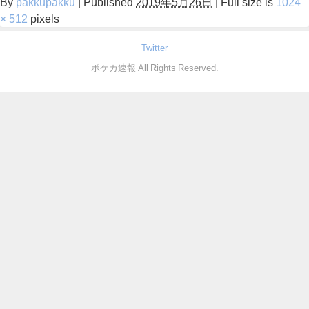
By
pakkupakku
|
Published
2019年5月26日
|
Full size is
1024
× 512
pixels
Twitter
ポケカ速報 All Rights Reserved.