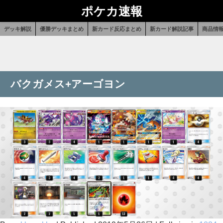
ポケカ速報
デッキ解説
優勝デッキまとめ
新カード反応まとめ
新カード解説記事
商品情
バクガメス+アーゴヨン