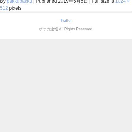
By
pakkupakku
|
Published
2019年6月5日
|
Full size is
1024 ×
512
pixels
Twitter
ポケカ速報 All Rights Reserved.