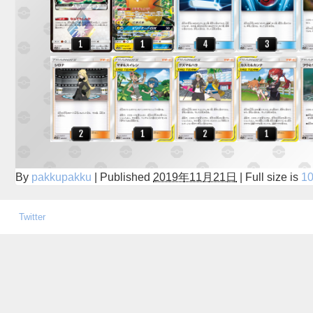
By
pakkupakku
|
Published
2019年11月21日
|
Full size is
10
Twitter