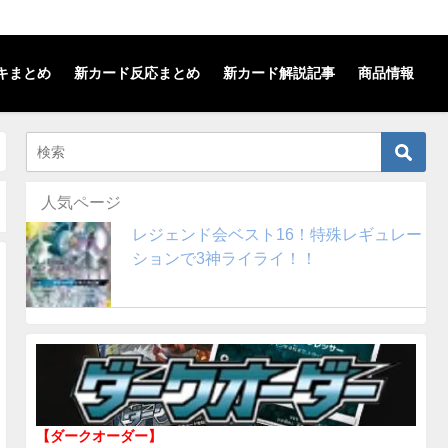
キまとめ
新カード反応まとめ
新カード解説記事
商品情報
人気ページ
レジェンド会ベスト16！特殊レギュレー
ションで3神ライライ！！
【ダークオーダー】