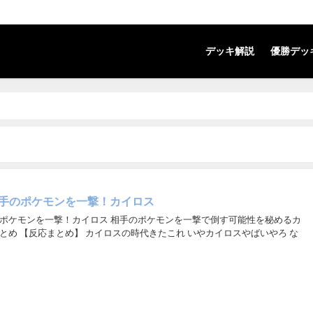
デッキ解説
優勝デッ
手のポケモンを一撃！カイロス
ポケモンを一撃！カイロス 相手のポケモンを一撃で倒す可能性を秘めるカ
とめ 【反応まとめ】 カイロスの時代きたこれ いやカイロスやばいやろ な