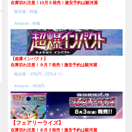
在庫切れ注意！10月５発売！
激安予約は駿河屋
駿河屋：時価
Amazon：時価
【超爆インパクト】
在庫切れ注意！９月７発売！
激安予約は駿河屋
駿河屋：3791円（22%オフ）
Amazon：4816円
【フェアリーライズ】
在庫切れ注意！８月３発売！
激安予約は駿河屋