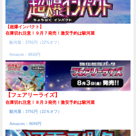
【超爆インパクト】
在庫切れ注意！９月７発売！
激安予約は駿河屋
駿河屋：3791円（22%オフ）
Amazon：4816円
【フェアリーライズ】
在庫切れ注意！８月３発売！
激安予約は駿河屋
駿河屋：3791円（22％オフ）
Amazon：4694円