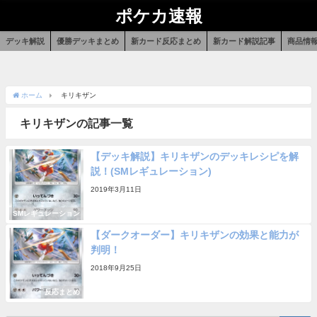
ポケカ速報
デッキ解説
優勝デッキまとめ
新カード反応まとめ
新カード解説記事
商品情
ホーム
キリキザン
キリキザンの記事一覧
【デッキ解説】キリキザンのデッキレシピを解
説！(SMレギュレーション)
2019年3月11日
SMレギュレーション
【ダークオーダー】キリキザンの効果と能力が
判明！
2018年9月25日
反応まとめ