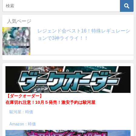
人気ページ
レジェンド会ベスト16！特殊レギュレーシ
ョンで3神ライライ！！
【ダークオーダー】
在庫切れ注意！10月５発売！
激安予約は駿河屋
駿河屋：時価
Amazon：時価