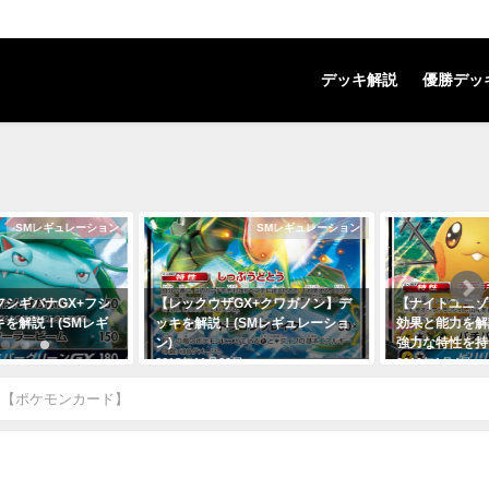
デッキ解説
優勝デッ
SMレギュレーション
SMレギュレーション
ギバナGX+フシ
【レックウザGX+クワガノン】デ
【ナイトユニゾン】
解説！(SMレギ
ッキを解説！(SMレギュレーショ
効果と能力を解説
ン)
強力な特性を持つ
2018年11月29日
2019年1月4日
察【ポケモンカード】