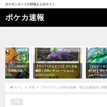
ポケモンカードの情報まとめサイト
ポケカ速報
解説記事
SMレギュレーション
】デデンネGXの
【ヌメラ+チルタリス】デッキを
【セレビィ＆フシ
説！汎用性の高い
解説！(SMレギュレーション)
ギバナ】デッキを
つ！！
ュレーション)
2018年10月31日
2018年12月12日
ホーム
不明
アローララッタGXの効果・能力を徹底的に考
不明