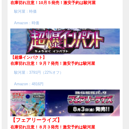
在庫切れ注意！10月５発売！
激安予約は駿河屋
駿河屋：時価
Amazon：時価
【超爆インパクト】
在庫切れ注意！９月７発売！
激安予約は駿河屋
駿河屋：3791円（22%オフ）
Amazon：4816円
【フェアリーライズ】
在庫切れ注意！８月３発売！
激安予約は駿河屋