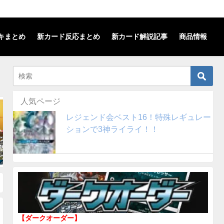
キまとめ
新カード反応まとめ
新カード解説記事
商品情報
人気ページ
解説記事
SMレギュレーション
S
レジェンド会ベスト16！特殊レギュレー
ションで3神ライライ！！
デデンネGXの
【ヌメラ+チルタリス】デッキを
【セレビィ＆フシギ
！汎用性の高い
解説！(SMレギュレーション)
ギバナ】デッキを解
！！
ュレーション)
2018年10月31日
2018年12月12日
【ダークオーダー】