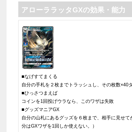
アローララッタGXの効果・能力
■なげすてまくる
自分の手札を２枚までトラッシュし、その枚数×40
■ひっさつまえば
コインを1回投げウラなら、このワザは失敗
■グッズマニアGX
自分の山札にあるグッズを６枚まで、相手に見せて
分はGXワザを1回しか使えない。）