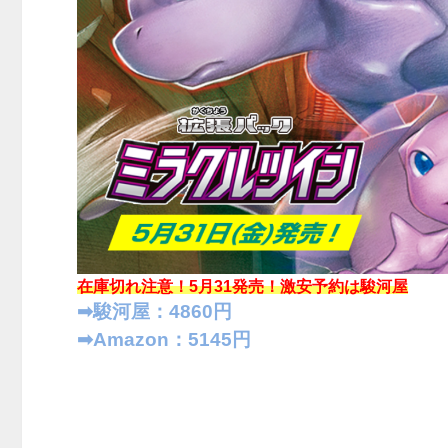
在庫切れ注意！5月31発売！
激安予約は駿河屋
➡︎駿河屋：4860円
➡︎Amazon：5145円