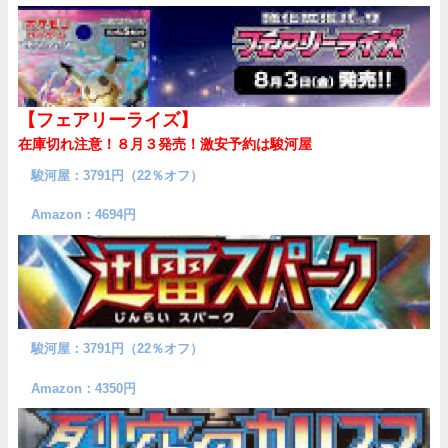
【フェアリーライズ】
在庫切れ注意！８月３発売！
激安予約は駿河屋
駿河屋：3791円（22％オフ）
Amazon：4694円
駿河屋：3791円（22％オフ）
Amazon：4350円