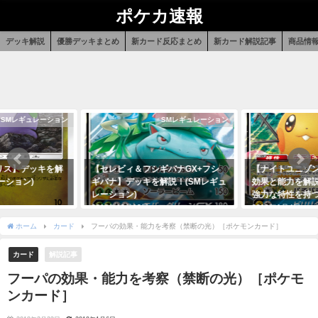
ポケカ速報
デッキ解説
優勝デッキまとめ
新カード反応まとめ
新カード解説記事
商品情
SMレギュレーション
SMレギュレーション
リス】デッキを解
【セレビィ＆フシギバナGX+フシ
【ナイトユニゾン
ーション)
ギバナ】デッキを解説！(SMレギュ
効果と能力を解
レーション)
強力な特性を持
2018年12月12日
2019年1月4日
ホーム
カード
フーパの効果・能力を考察（禁断の光）［ポケモンカード］
カード
解説記事
フーパの効果・能力を考察（禁断の光）［ポケモ
ンカード］