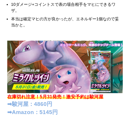
10ダメージ+コイントスで表の場合相手をマヒにできるワ
ザ。
本当は確定マヒの方が良かったが、エネルギー1個なので妥
当かと。
在庫切れ注意！5月31発売！
激安予約は駿河屋
➡︎駿河屋：4860円
➡︎Amazon：5145円