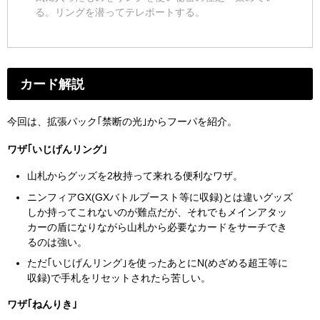
る。リングを潜ってテレポートする。
カード解説
今回は、拡張パック｢禁断の光｣からフーパを紹介。
ワザ｢いじげんリング｣
山札からグッズを2枚持って来れる便利なワザ。
ニンフィアGX(GXバトルブースト等に収録)とは違いグッズ
しか持ってこれないのが難点だが、それでもメインアタッ
カーの盾になりながら山札から必要なカードをサーチでき
るのは強い。
ただ｢いじげんリング｣を使ったあとにN(めざめる超王等に
収録)で手札をリセットされたら苦しい。
ワザ｢ねんりき｣