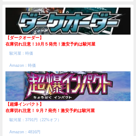
【ダークオーダー】
在庫切れ注意！10月５発売！
激安予約は駿河屋
駿河屋：時価
Amazon：時価
【超爆インパクト】
在庫切れ注意！９月７発売！
激安予約は駿河屋
駿河屋：3791円（22%オフ）
Amazon：4816円