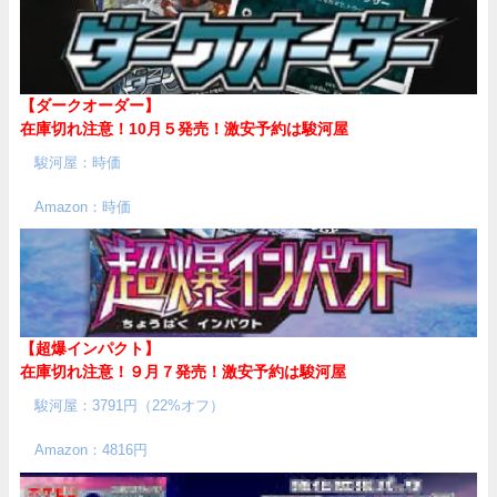
【ダークオーダー】
在庫切れ注意！10月５発売！
激安予約は駿河屋
駿河屋：時価
Amazon：時価
【超爆インパクト】
在庫切れ注意！９月７発売！
激安予約は駿河屋
駿河屋：3791円（22%オフ）
Amazon：4816円