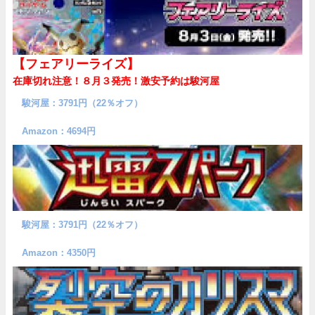
【フェアリーライズ】
在庫切れ注意！８月３発売！
激安予約は駿河屋
駿河屋：3791円（22％オフ）
Amazon：4694円
駿河屋：3791円（22％オフ）
Amazon：4350円