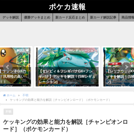
ポケカ速報
デッキ解説
優勝デッキまとめ
新カード反応まとめ
新カード解説記事
商品情
解説記事
SMレギュレーション
】デデンネGXの
【セレビィ＆フシギバナGX+フシ
【レックウザGX
！汎用性の高い
ギバナ】デッキを解説！(SMレギュ
ッキを解説！(S
！！
レーション)
ン)
2018年12月12日
2018年11月29日
ホーム
不明
ケッキングの効果と能力を解説［チャンピオンロード］（ポケモンカード）
不明
ケッキングの効果と能力を解説［チャンピオンロ
ード］（ポケモンカード）