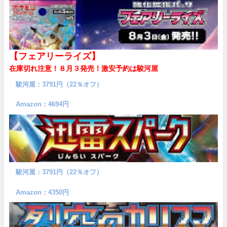
【フェアリーライズ】
在庫切れ注意！８月３発売！
激安予約は駿河屋
駿河屋：3791円（22％オフ）
Amazon：4694円
駿河屋：3791円（22％オフ）
Amazon：4350円