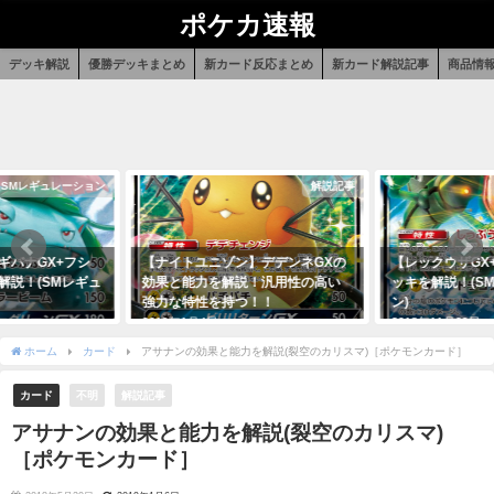
ポケカ速報
デッキ解説
優勝デッキまとめ
新カード反応まとめ
新カード解説記事
商品情
SMレギュレーション
解説記事
ギバナGX+フシ
【ナイトユニゾン】デデンネGXの
【レックウザGX
解説！(SMレギュ
効果と能力を解説！汎用性の高い
ッキを解説！(S
強力な特性を持つ！！
ン)
2019年1月4日
2018年11月29日
ホーム
カード
アサナンの効果と能力を解説(裂空のカリスマ)［ポケモンカード］
カード
不明
解説記事
アサナンの効果と能力を解説(裂空のカリスマ)
［ポケモンカード］