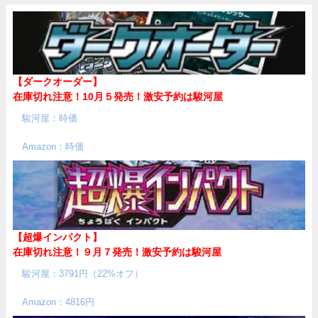
【ダークオーダー】
在庫切れ注意！10月５発売！
激安予約は駿河屋
駿河屋：時価
Amazon：時価
【超爆インパクト】
在庫切れ注意！９月７発売！
激安予約は駿河屋
駿河屋：3791円（22%オフ）
Amazon：4816円