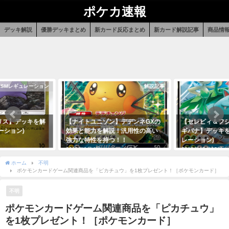
ポケカ速報
デッキ解説
優勝デッキまとめ
新カード反応まとめ
新カード解説記事
商品情
SMレギュレーション
解説記事
リス】デッキを解
【ナイトユニゾン】デデンネGXの
【セレビィ＆フシ
ーション)
効果と能力を解説！汎用性の高い
ギバナ】デッキを
強力な特性を持つ！！
レーション)
2019年1月4日
2018年12月12日
ホーム
不明
ポケモンカードゲーム関連商品を「ピカチュウ」を1枚プレゼント！［ポケモンカード］
不明
ポケモンカードゲーム関連商品を「ピカチュウ」
を1枚プレゼント！［ポケモンカード］