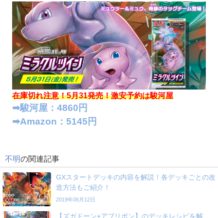
在庫切れ注意！5月31発売！
激安予約は駿河屋
➡︎駿河屋：4860円
➡︎Amazon：5145円
不明
の関連記事
GXスタートデッキの内容を解説！各デッキごとの改
造方法もご紹介！
2019年06月12日
【ズガドーン+アブリボン】のデッキレシピを解