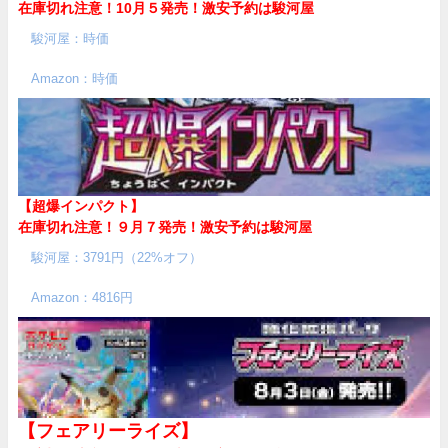
在庫切れ注意！10月５発売！
激安予約は駿河屋
駿河屋：時価
Amazon：時価
【超爆インパクト】
在庫切れ注意！９月７発売！
激安予約は駿河屋
駿河屋：3791円（22%オフ）
Amazon：4816円
【フェアリーライズ】