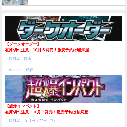
【ダークオーダー】
在庫切れ注意！10月５発売！
激安予約は駿河屋
駿河屋：時価
Amazon：時価
【超爆インパクト】
在庫切れ注意！９月７発売！
激安予約は駿河屋
駿河屋：3791円（22%オフ）