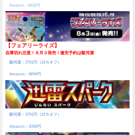
Amazon：4816円
【フェアリーライズ】
在庫切れ注意！８月３発売！
激安予約は駿河屋
駿河屋：3791円（22％オフ）
Amazon：4694円
駿河屋：3791円（22％オフ）
Amazon：4350円