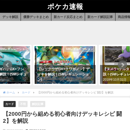
ポケカ速報
デッキ解説
優勝デッキまとめ
新カード反応まとめ
新カード解説記事
商品情
SMレギュレーション
SMレギュレーション
+クワガノン】デ
【ヌメラ+チルタリス】デッキを解
【ナイトユニゾ
Mレギュレーショ
説！(SMレギュレーション)
効果と能力を解
強力な特性を持
2018年10月31日
2019年1月4日
ホーム
カード
【2000円から組める初心者向けデッキレシピ 闘2】を解説
カード
不明
解説記事
【2000円から組める初心者向けデッキレシピ 闘
2】を解説