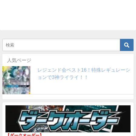
人気ページ
レジェンド会ベスト16！特殊レギュレーシ
ョンで3神ライライ！！
【ダークオーダー】