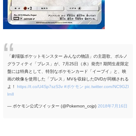
「劇場版ポケットモンスター みんなの物語」の主題歌、ポルノ
グラフィティ「ブレス」が、7月25日（水）発売!! 期間生産限定
盤には特典として、特別なポケモンカード「イーブイ」と、映
画の映像を使用した「ブレス」MVを収録したDVDが同梱される
よ！
https://t.co/U4Sp7szS3v
#ポケモン
pic.twitter.com/NC9GZl
lmlI
— ポケモン公式ツイッター (@Pokemon_cojp)
2018年7月16日