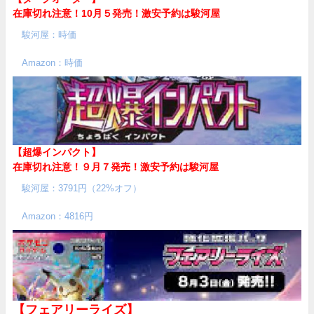
在庫切れ注意！10月５発売！
激安予約は駿河屋
駿河屋：時価
Amazon：時価
【超爆インパクト】
在庫切れ注意！９月７発売！
激安予約は駿河屋
駿河屋：3791円（22%オフ）
Amazon：4816円
【フェアリーライズ】