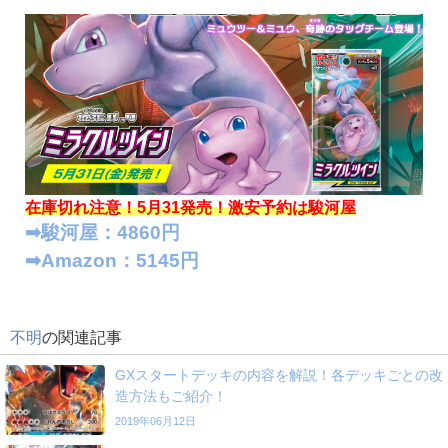
在庫切れ注意！5月31発売！
激安予約は駿河屋
➡︎駿河屋：4860円
➡︎Amazon：5145円
不明
の関連記事
GXスタートデッキの内容を解説！各デッキごとの改
造方法もご紹介！
2019年06月12日