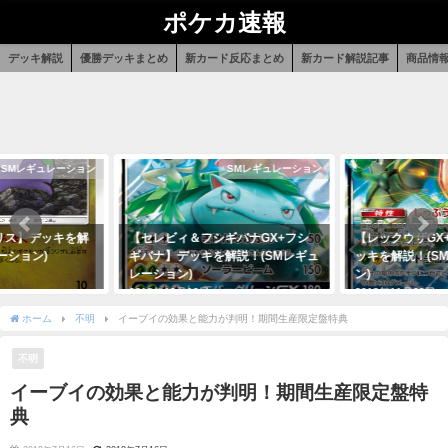
ポケカ速報
デッキ解説
優勝デッキまとめ
新カード反応まとめ
新カード解説記事
商品情
SMレギュレーション
SMレギュレーション
リス】デッキを解
【セレビィ＆フシギバナGX+フシ
【レックウザGX
ーション)
ギバナ】デッキを解説！(SMレギュ
ッキを解説！(S
レーション)
ン)
2018年12月12日
2018年11月29日
ホーム
不明
イーブイの効果と能力が判明！期間生産限定盤特典
不明
イーブイの効果と能力が判明！期間生産限定盤特
典