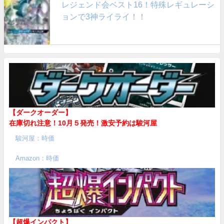
レジェンド会ベスト16！特殊レギュレーシ
ョンで3神ライライ！！
【ダークオーダー】
在庫切れ注意！10月５発売！
激安予約は駿河屋
駿河屋：時価
Amazon：時価
【超爆インパクト】