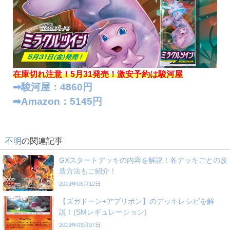
在庫切れ注意！5月31発売！
激安予約は駿河屋
➡︎駿河屋：4860円
➡︎Amazon：5145円
不明
の関連記事
GXスタートデッキの内容を解説！各デッキごとの改
造方法もご紹介！
2019年06月12日
【ズガドーン+アブリボン】のデッキレシピを解
説！(SMレギュレーション)
2019年03月07日