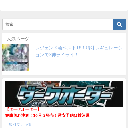
人気ページ
レジェンド会ベスト16！特殊レギュレーシ
ョンで3神ライライ！！
【ダークオーダー】
在庫切れ注意！10月５発売！
激安予約は駿河屋
駿河屋：時価