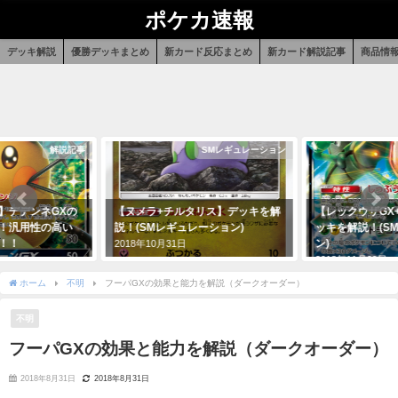
ポケカ速報
デッキ解説
優勝デッキまとめ
新カード反応まとめ
新カード解説記事
商品情
解説記事
SMレギュレーション
】デデンネGXの
【ヌメラ+チルタリス】デッキを解
【レックウザGX
！汎用性の高い
説！(SMレギュレーション)
ッキを解説！(S
！！
ン)
2018年10月31日
2018年11月29日
ホーム
不明
フーパGXの効果と能力を解説（ダークオーダー）
不明
フーパGXの効果と能力を解説（ダークオーダー）
2018年8月31日
2018年8月31日