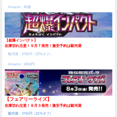
Amazon：時価
【超爆インパクト】
在庫切れ注意！９月７発売！
激安予約は駿河屋
駿河屋：3791円（22%オフ）
Amazon：4816円
【フェアリーライズ】
在庫切れ注意！８月３発売！
激安予約は駿河屋
駿河屋：3791円（22％オフ）