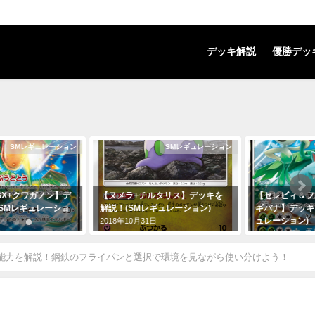
デッキ解説
優勝デッ
SMレギュレーション
SMレギュレーション
X+クワガノン】デ
【ヌメラ+チルタリス】デッキを
【セレビィ＆フ
SMレギュレーショ
解説！(SMレギュレーション)
ギバナ】デッキ
ュレーション)
2018年10月31日
日
2018年12月12日
能力を解説！鋼鉄のフライパンと選択で環境を見ながら使い分けよう！