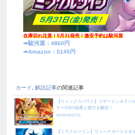
在庫切れ注意！5月31発売！
激安予約は駿河屋
➡︎駿河屋：4860円
➡︎Amazon：5145円
カード
,
解説記事
の関連記事
【リミックスバウト】リザードン＆テー
ナーGXの効果と能力を解説！
2019年06月27日
【ミラクルツイン】ウィークガードエネ