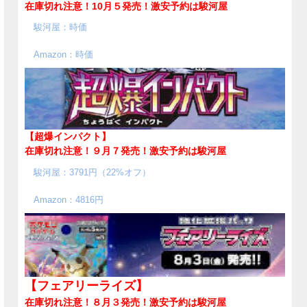
在庫切れ注意！10月５発売！
激安予約は駿河屋
駿河屋：時価
Amazon：時価
【超爆インパクト】
在庫切れ注意！９月７発売！
激安予約は駿河屋
駿河屋：3791円（22%オフ）
Amazon：4816円
【フェアリーライズ】
在庫切れ注意！８月３発売！
激安予約は駿河屋