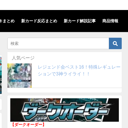
キまとめ
新カード反応まとめ
新カード解説記事
商品情報
人気ページ
SMレギュレーション
解説記事
レジェンド会ベスト16！特殊レギュレー
ションで3神ライライ！！
シギバナGX+フシ
【ナイトユニゾン】デデンネGXの
【レックウザGX
を解説！(SMレギ
効果と能力を解説！汎用性の高い
ッキを解説！(S
強力な特性を持つ！！
ン)
2019年1月4日
2018年11月29日
【ダークオーダー】