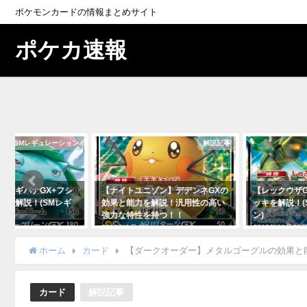
ポケモンカードの情報まとめサイト
ポケカ速報
SMレギュレーション
解説記事
フシギバナGX+フシ
【ナイトユニゾン】デデンネGXの
【レックウザG
キを解説！(SMレギ
効果と能力を解説！汎用性の高い
ッキを解説！(
)
強力な特性を持つ！！
ン)
2日
2019年1月4日
2018年11月29
ホーム
カード
【ダークオーダー】メタルゴーグルの効果と
カード
解説記事