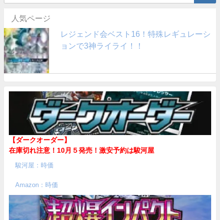
人気ページ
レジェンド会ベスト16！特殊レギュレーシ
ョンで3神ライライ！！
【ダークオーダー】
在庫切れ注意！10月５発売！
激安予約は駿河屋
駿河屋：時価
Amazon：時価