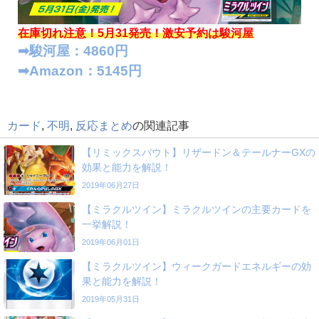
在庫切れ注意！5月31発売！
激安予約は駿河屋
➡︎駿河屋：4860円
➡︎Amazon：5145円
カード
,
不明
,
反応まとめ
の関連記事
【リミックスバウト】リザードン＆テールナーGXの
効果と能力を解説！
2019年06月27日
【ミラクルツイン】ミラクルツインの主要カードを
一挙解説！
2019年06月01日
【ミラクルツイン】ウィークガードエネルギーの効
果と能力を解説！
2019年05月31日