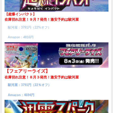
【超爆インパクト】
在庫切れ注意！９月７発売！
激安予約は駿河屋
駿河屋：3791円（22%オフ）
Amazon：4816円
【フェアリーライズ】
在庫切れ注意！８月３発売！
激安予約は駿河屋
駿河屋：3791円（22％オフ）
Amazon：4694円