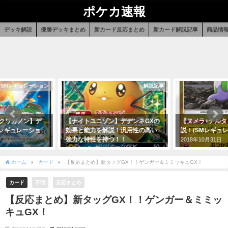
ポケカ速報
デッキ解説
優勝デッキまとめ
新カード反応まとめ
新カード解説記事
商品情
SMレギュレーション
解説記事
+クワガノン】デ
【ナイトユニゾン】デデンネGXの
【ヌメラ+チル
Mレギュレーショ
効果と能力を解説！汎用性の高い
説！(SMレギュ
強力な特性を持つ！！
2018年10月31日
2019年1月4日
ホーム
カード
【反応まとめ】新タッグGX！！ゲンガー＆ミミッキュGX！
カード
不明
反応まとめ
【反応まとめ】新タッグGX！！ゲンガー＆ミミッ
キュGX！