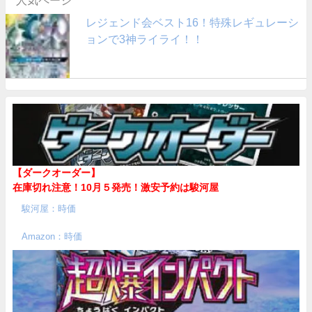
レジェンド会ベスト16！特殊レギュレーシ
ョンで3神ライライ！！
【ダークオーダー】
在庫切れ注意！10月５発売！
激安予約は駿河屋
駿河屋：時価
Amazon：時価