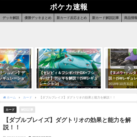
ポケカ速報
デッキ解説
優勝デッキまとめ
新カード反応まとめ
新カード解説記事
商品情
ギュレーション
SMレギュレーション
SMレ
ガノン】デ
【セレビィ＆フシギバナGX+フシ
【ヌメラ+チルタリス
ュレーショ
ギバナ】デッキを解説！(SMレギュ
説！(SMレギュレーショ
レーション)
2018年10月31日
2018年12月12日
ホーム
カード
【ダブルブレイズ】ダグトリオの効果と能力を解説！！
カード
解説記事
【ダブルブレイズ】ダグトリオの効果と能力を解
説！！