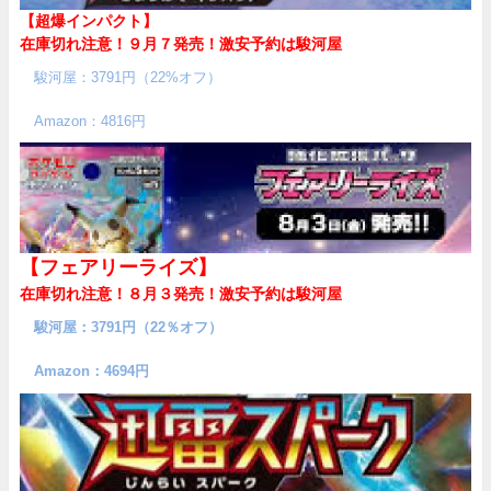
【超爆インパクト】
在庫切れ注意！９月７発売！
激安予約は駿河屋
駿河屋：3791円（22%オフ）
Amazon：4816円
【フェアリーライズ】
在庫切れ注意！８月３発売！
激安予約は駿河屋
駿河屋：3791円（22％オフ）
Amazon：4694円