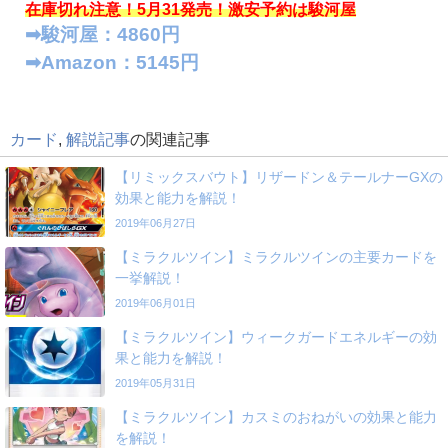
在庫切れ注意！5月31発売！
激安予約は駿河屋
➡︎駿河屋：4860円
➡︎Amazon：5145円
カード
,
解説記事
の関連記事
【リミックスバウト】リザードン＆テールナーGXの
効果と能力を解説！
2019年06月27日
【ミラクルツイン】ミラクルツインの主要カードを
一挙解説！
2019年06月01日
【ミラクルツイン】ウィークガードエネルギーの効
果と能力を解説！
2019年05月31日
【ミラクルツイン】カスミのおねがいの効果と能力
を解説！