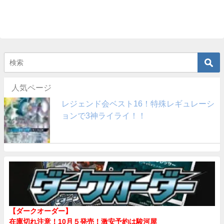
人気ページ
レジェンド会ベスト16！特殊レギュレーシ
ョンで3神ライライ！！
【ダークオーダー】
在庫切れ注意！10月５発売！
激安予約は駿河屋