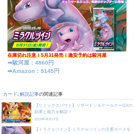
在庫切れ注意！5月31発売！
激安予約は駿河屋
➡︎駿河屋：4860円
➡︎Amazon：5145円
カード
,
解説記事
の関連記事
【リミックスバウト】リザードン＆テールナーGXの
効果と能力を解説！
2019年06月27日
【ミラクルツイン】ミラクルツインの主要カードを