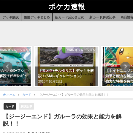
ポケカ速報
デッキ解説
優勝デッキまとめ
新カード反応まとめ
新カード解説記事
商品情
SMレギュレーション
SMレギュレーション
ギバナGX+フシ
【ヌメラ+チルタリス】デッキを解
【ナイトユニゾン
解説！(SMレギュ
説！(SMレギュレーション)
効果と能力を解
強力な特性を持
2018年10月31日
2019年1月4日
ホーム
カード
【ジージーエンド】ガルーラの効果と能力を解説！！
カード
解説記事
【ジージーエンド】ガルーラの効果と能力を解
説！！