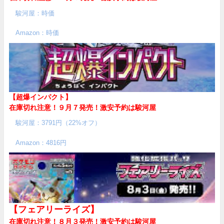
駿河屋：時価
Amazon：時価
【超爆インパクト】
在庫切れ注意！９月７発売！
激安予約は駿河屋
駿河屋：3791円（22%オフ）
Amazon：4816円
【フェアリーライズ】
在庫切れ注意！８月３発売！
激安予約は駿河屋