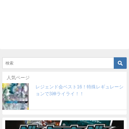
人気ページ
レジェンド会ベスト16！特殊レギュレーシ
ョンで3神ライライ！！