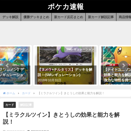
ポケカ速報
デッキ解説
優勝デッキまとめ
新カード反応まとめ
新カード解説記事
商品情
SMレギュレーション
SMレギュレーション
+クワガノン】デ
【ヌメラ+チルタリス】デッキを解
【ナイトユニゾン
Mレギュレーショ
説！(SMレギュレーション)
効果と能力を解
強力な特性を持
2018年10月31日
2019年1月4日
ホーム
カード
【ミラクルツイン】きとうしの効果と能力を解説！
カード
解説記事
【ミラクルツイン】きとうしの効果と能力を解
説！