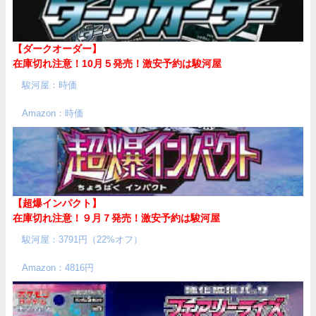
【ダークオーダー】
在庫切れ注意！10月５発売！
激安予約は駿河屋
駿河屋：時価
Amazon：時価
【超爆インパクト】
在庫切れ注意！９月７発売！
激安予約は駿河屋
駿河屋：3791円（22%オフ）
Amazon：4816円