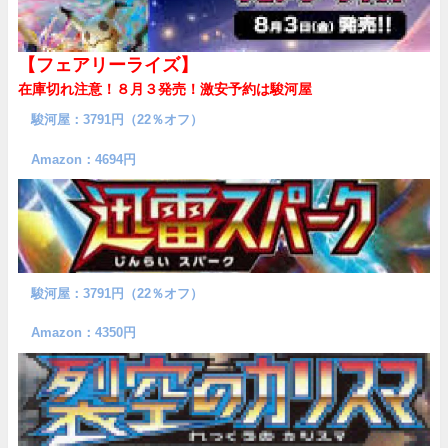
【フェアリーライズ】
在庫切れ注意！８月３発売！
激安予約は駿河屋
駿河屋：3791円（22％オフ）
Amazon：4694円
駿河屋：3791円（22％オフ）
Amazon：4350円