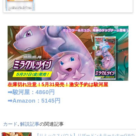
在庫切れ注意！5月31発売！
激安予約は駿河屋
➡︎駿河屋：4860円
➡︎Amazon：5145円
カード
,
解説記事
の関連記事
【リミックスバウト】リザードン＆テールナーGXの