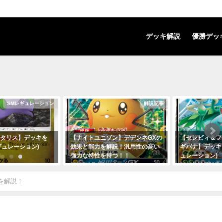
デッキ解説
優勝デッ
解説記事
SMレギュレーション
トユニゾン】デデンネGXの
【セレビィ＆フシギバナGX+フシ
【レッ
と能力を解説！汎用性の高い
ギバナ】デッキを解説！(SMレギ
ッキを
な特性を持つ！！
ュレーション)
ン)
年1月4日
2018年12月12日
2018年
を解説！