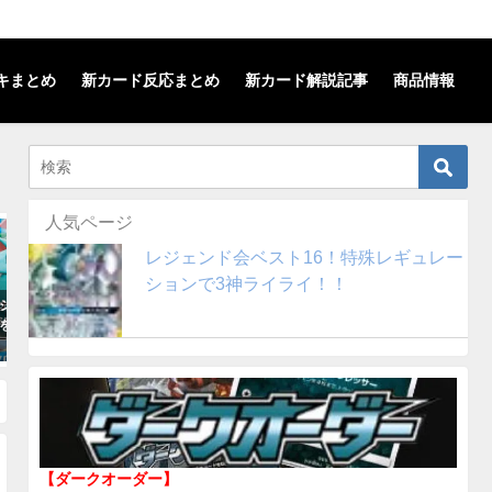
キまとめ
新カード反応まとめ
新カード解説記事
商品情報
人気ページ
SMレギュレーション
SMレギュレーション
レジェンド会ベスト16！特殊レギュレー
ションで3神ライライ！！
クウザGX+クワガノン】デ
【ヌメラ+チルタリス】デッキを
解説！(SMレギュレーショ
解説！(SMレギュレーション)
2018年10月31日
11月29日
【ダークオーダー】