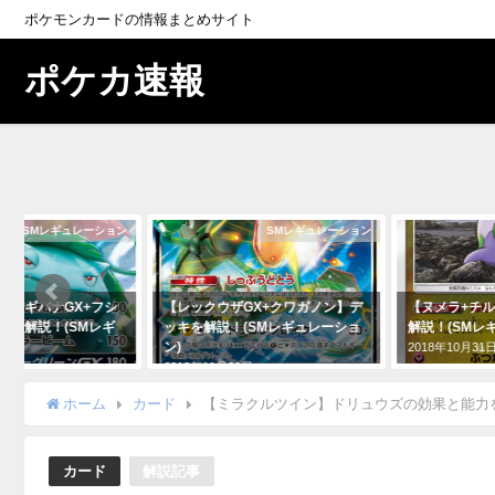
ポケモンカードの情報まとめサイト
ポケカ速報
SMレギュレーション
SMレギュレーション
ックウザGX+クワガノン】デ
【ヌメラ+チルタリス】デッキを
【ナイ
を解説！(SMレギュレーショ
解説！(SMレギュレーション)
効果
強力
2018年10月31日
年11月29日
2019
ホーム
カード
【ミラクルツイン】ドリュウズの効果と能力
カード
解説記事