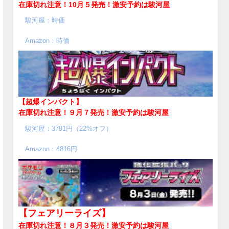
在庫切れ注意！10月５発売！
激安予約は駿河屋
駿河屋：時価
Amazon：時価
【超爆インパクト】
在庫切れ注意！９月７発売！
激安予約は駿河屋
駿河屋：3791円（22%オフ）
Amazon：4816円
【フェアリーライズ】
在庫切れ注意！８月３発売！
激安予約は駿河屋