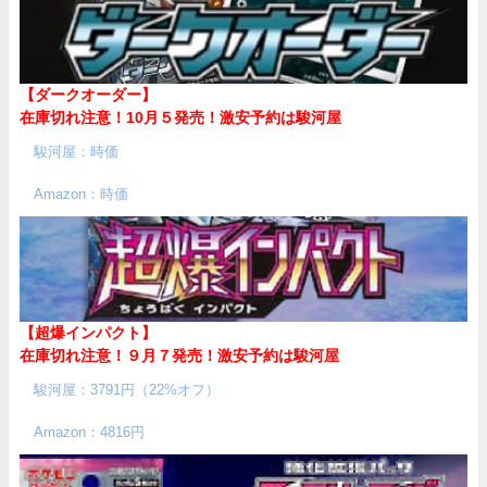
【ダークオーダー】
在庫切れ注意！10月５発売！
激安予約は駿河屋
駿河屋：時価
Amazon：時価
【超爆インパクト】
在庫切れ注意！９月７発売！
激安予約は駿河屋
駿河屋：3791円（22%オフ）
Amazon：4816円