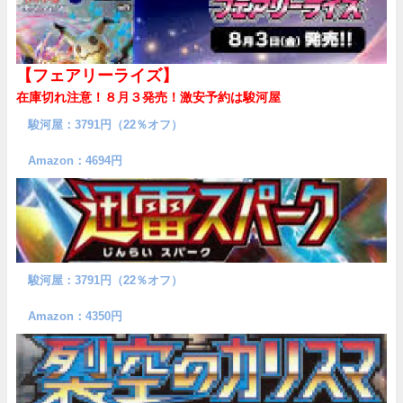
【フェアリーライズ】
在庫切れ注意！８月３発売！
激安予約は駿河屋
駿河屋：3791円（22％オフ）
Amazon：4694円
駿河屋：3791円（22％オフ）
Amazon：4350円