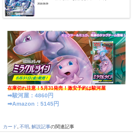
2018.08.09
在庫切れ注意！5月31発売！
激安予約は駿河屋
➡︎駿河屋：4860円
➡︎Amazon：5145円
カード
,
不明
,
解説記事
の関連記事