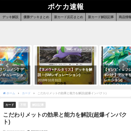
ポケカ速報
デッキ解説
優勝デッキまとめ
新カード反応まとめ
新カード解説記事
商品情
SMレギュレーション
SMレギュレーション
+クワガノン】デ
【ヌメラ+チルタリス】デッキを解
【セレビィ＆フシ
Mレギュレーショ
説！(SMレギュレーション)
ギバナ】デッキを
レーション)
2018年10月31日
2018年12月12日
ホーム
カード
こだわりメットの効果と能力を解説(超爆インパクト)
カード
不明
解説記事
こだわりメットの効果と能力を解説(超爆インパク
ト)