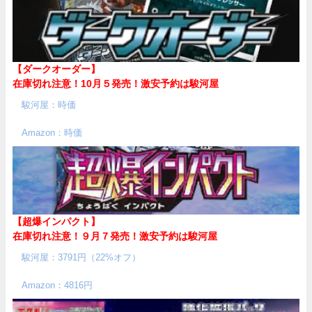
【ダークオーダー】
在庫切れ注意！10月５発売！
激安予約は駿河屋
駿河屋：時価
Amazon：時価
【超爆インパクト】
在庫切れ注意！９月７発売！
激安予約は駿河屋
駿河屋：3791円（22%オフ）
Amazon：4816円