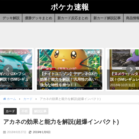
ポケカ速報
デッキ解説
優勝デッキまとめ
新カード反応まとめ
新カード解説記事
商品情
SMレギュレーション
解説記事
ギバナGX+フシ
【ナイトユニゾン】デデンネGXの
【ヌメラ+チル
解説！(SMレギュ
効果と能力を解説！汎用性の高い
説！(SMレギュ
強力な特性を持つ！！
2018年10月31日
2019年1月4日
ホーム
カード
アカネの効果と能力を解説(超爆インパクト)
カード
不明
解説記事
アカネの効果と能力を解説(超爆インパクト)
2018年8月27日
2019年1月6日