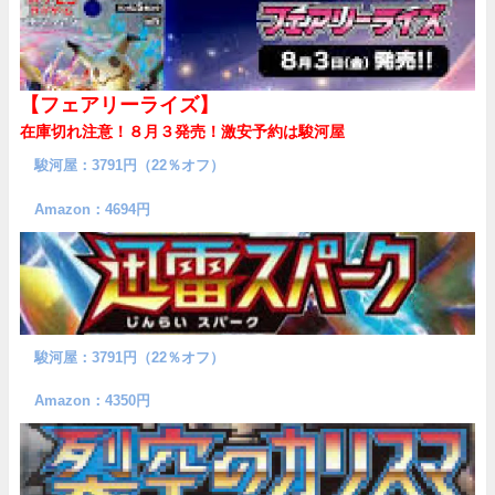
【フェアリーライズ】
在庫切れ注意！８月３発売！
激安予約は駿河屋
駿河屋：3791円（22％オフ）
Amazon：4694円
駿河屋：3791円（22％オフ）
Amazon：4350円