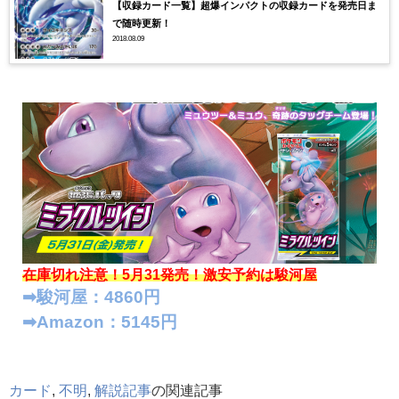
【収録カード一覧】超爆インパクトの収録カードを発売日ま
で随時更新！
2018.08.09
在庫切れ注意！5月31発売！
激安予約は駿河屋
➡︎駿河屋：4860円
➡︎Amazon：5145円
カード
,
不明
,
解説記事
の関連記事