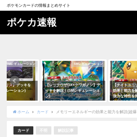
ポケモンカードの情報まとめサイト
ポケカ速報
SMレギュレーション
SMレギュレーション
ルタリス】デッキを
【レックウザGX+クワガノン】デ
【ナイトユニ
レギュレーション)
ッキを解説！(SMレギュレーショ
効果と能力を
ン)
強力な特性を
1日
2018年11月29日
2019年1月4日
ホーム
カード
メモリーエネルギーの効果と能力を解説(超爆
カード
不明
解説記事