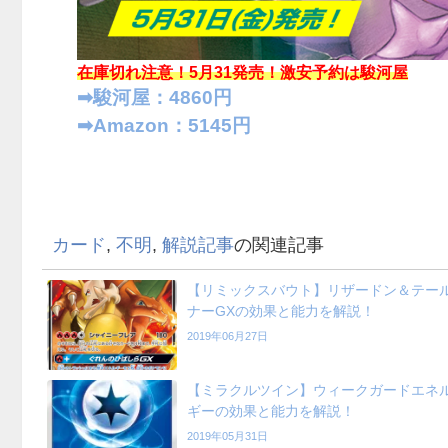
在庫切れ注意！5月31発売！
激安予約は駿河屋
➡︎駿河屋：4860円
➡︎Amazon：5145円
カード
,
不明
,
解説記事
の関連記事
【リミックスバウト】リザードン＆テー
ナーGXの効果と能力を解説！
2019年06月27日
【ミラクルツイン】ウィークガードエネ
ギーの効果と能力を解説！
2019年05月31日