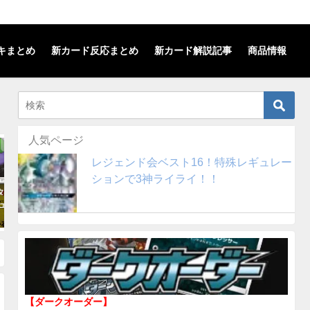
キまとめ
新カード反応まとめ
新カード解説記事
商品情報
人気ページ
SMレギュレーション
SMレギュレーション
レジェンド会ベスト16！特殊レギュレー
ションで3神ライライ！！
タリス】デッキを
【レックウザGX+クワガノン】デ
【ナイトユニゾ
ュレーション)
ッキを解説！(SMレギュレーショ
効果と能力を解
ン)
強力な特性を持
2018年11月29日
2019年1月4日
【ダークオーダー】