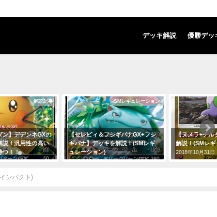
デッキ解説
優勝デッ
解説記事
SMレギュレーション
ゾン】デデンネGXの
【セレビィ＆フシギバナGX+フシ
【ヌメラ+チル
解説！汎用性の高い
ギバナ】デッキを解説！(SMレギ
解説！(SMレギ
持つ！！
ュレーション)
2018年10月31日
2018年12月12日
インパクト)