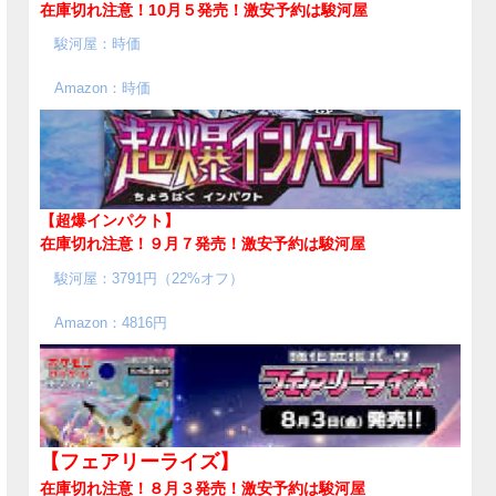
在庫切れ注意！10月５発売！
激安予約は駿河屋
駿河屋：時価
Amazon：時価
【超爆インパクト】
在庫切れ注意！９月７発売！
激安予約は駿河屋
駿河屋：3791円（22%オフ）
Amazon：4816円
【フェアリーライズ】
在庫切れ注意！８月３発売！
激安予約は駿河屋