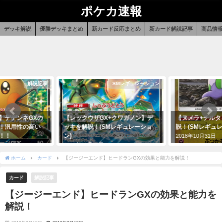
ポケカ速報
デッキ解説
優勝デッキまとめ
新カード反応まとめ
新カード解説記事
商品情
SMレギュレーション
SMレギュレーション
【レックウザGX+クワガノン】デ
【ヌメラ+チルタリス】デッキを解
ッキを解説！(SMレギュレーショ
説！(SMレギュレーション)
)
2018年10月31日
018年11月29日
ホーム
カード
【ジージーエンド】ヒードランGXの効果と能力を解説！
カード
解説記事
【ジージーエンド】ヒードランGXの効果と能力を
解説！