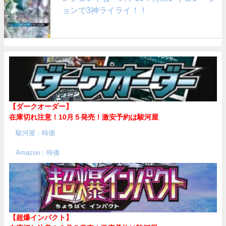
ョンで3神ライライ！！
【ダークオーダー】
在庫切れ注意！10月５発売！
激安予約は駿河屋
駿河屋：時価
Amazon：時価
【超爆インパクト】