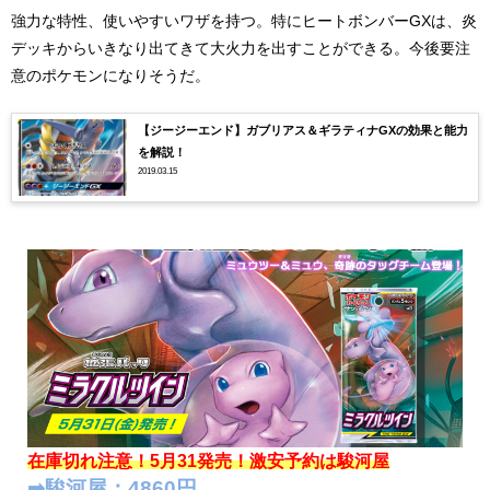
強力な特性、使いやすいワザを持つ。特にヒートボンバーGXは、炎
デッキからいきなり出てきて大火力を出すことができる。今後要注
意のポケモンになりそうだ。
【ジージーエンド】ガブリアス＆ギラティナGXの効果と能力
を解説！
2019.03.15
在庫切れ注意！5月31発売！
激安予約は駿河屋
➡︎駿河屋：4860円