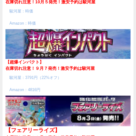
在庫切れ注意！10月５発売！
激安予約は駿河屋
駿河屋：時価
Amazon：時価
【超爆インパクト】
在庫切れ注意！９月７発売！
激安予約は駿河屋
駿河屋：3791円（22%オフ）
Amazon：4816円
【フェアリーライズ】