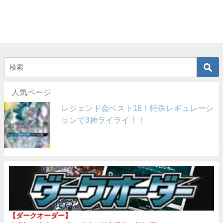
人気ページ
レジェンド会ベスト16！特殊レギュレーシ
ョンで3神ライライ！！
【ダークオーダー】