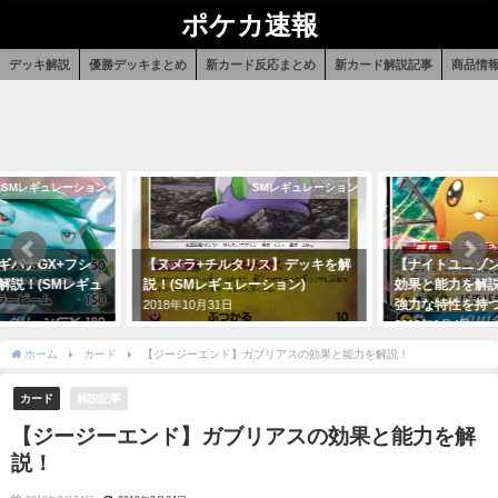
ポケカ速報
デッキ解説
優勝デッキまとめ
新カード反応まとめ
新カード解説記事
商品情
SMレギュレーション
SMレギュレーション
バナGX+フシ
【ヌメラ+チルタリス】デッキを解
【ナイトユニゾン
説！(SMレギュ
説！(SMレギュレーション)
効果と能力を解説
強力な特性を持つ
2018年10月31日
2019年1月4日
ホーム
カード
【ジージーエンド】ガブリアスの効果と能力を解説！
カード
解説記事
【ジージーエンド】ガブリアスの効果と能力を解
説！