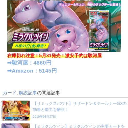
在庫切れ注意！5月31発売！
激安予約は駿河屋
➡︎駿河屋：4860円
➡︎Amazon：5145円
カード
,
解説記事
の関連記事
【リミックスバウト】リザードン＆テールナーGXの
効果と能力を解説！
2019年06月27日
【ミラクルツイン】ミラクルツインの主要カードを