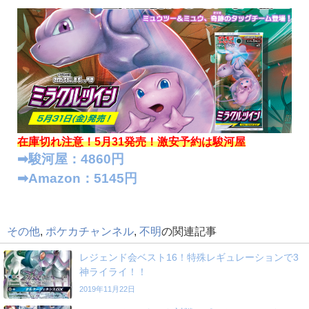
在庫切れ注意！5月31発売！
激安予約は駿河屋
➡︎駿河屋：4860円
➡︎Amazon：5145円
その他
,
ポケカチャンネル
,
不明
の関連記事
レジェンド会ベスト16！特殊レギュレーションで3
神ライライ！！
2019年11月22日