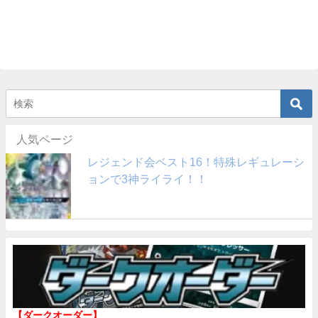
人気ページ
レジェンド会ベスト16！特殊レギュレーシ
ョンで3神ライライ！！
【ダークオーダー】