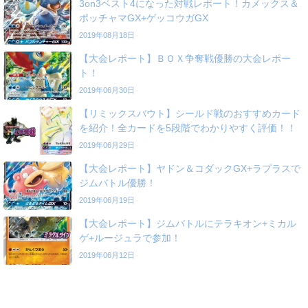
3on3ベスト4になった対戦レポート！カメックス＆
ポッチャマGX+ゲッコウガGX
2019年08月18日
【大会レポート】ＢＯＸ争奪戦優勝の大会レポー
ト！
2019年06月30日
【リミックスバウト】シールド戦のおすすめカード
を紹介！全カードを5段階でわかりやすく評価！！
2019年06月29日
【大会レポート】ヤドン＆コダックGX+ラプラスで
ジムバトル優勝！
2019年06月19日
【大会レポート】ジムバトルにテラキオン+ミカル
ゲ+ルージュラで参加！
2019年06月12日