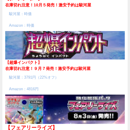
在庫切れ注意！10月５発売！
激安予約は駿河屋
駿河屋：時価
Amazon：時価
【超爆インパクト】
在庫切れ注意！９月７発売！
激安予約は駿河屋
駿河屋：3791円（22%オフ）
Amazon：4816円
【フェアリーライズ】