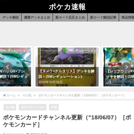
ポケカ速報
デッキ解説
優勝デッキまとめ
新カード反応まとめ
新カード解説記事
商品情
SMレギュレーション
SMレギュレーション
ギバナGX+フシ
【ヌメラ+チルタリス】デッキを解
【レックウザGX
解説！(SMレギュ
説！(SMレギュレーション)
ッキを解説！(S
ン)
2018年10月31日
2018年11月29日
ホーム
その他
ポケモンカードチャンネル更新（”18/06/07）［ポケモンカード］
その他
ポケカチャンネル
不明
ポケモンカードチャンネル更新（”18/06/07）［ポ
ケモンカード］