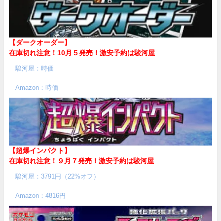
【ダークオーダー】
在庫切れ注意！10月５発売！
激安予約は駿河屋
駿河屋：時価
Amazon：時価
【超爆インパクト】
在庫切れ注意！９月７発売！
激安予約は駿河屋
駿河屋：3791円（22%オフ）
Amazon：4816円