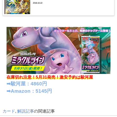
2018.10.22
在庫切れ注意！5月31発売！
激安予約は駿河屋
➡︎駿河屋：4860円
➡︎Amazon：5145円
カード
,
解説記事
の関連記事