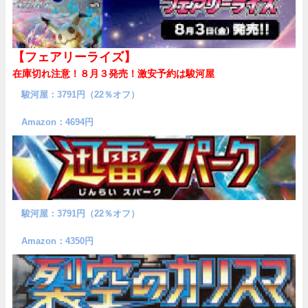
【フェアリーライズ】
在庫切れ注意！８月３発売！
激安予約は駿河屋
駿河屋：3791円（22％オフ）
Amazon：4694円
駿河屋：3791円（22％オフ）
Amazon：4350円