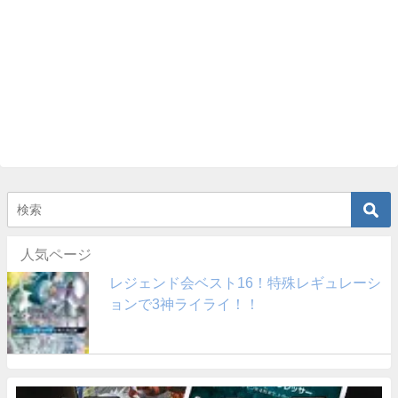
人気ページ
レジェンド会ベスト16！特殊レギュレーシ
ョンで3神ライライ！！