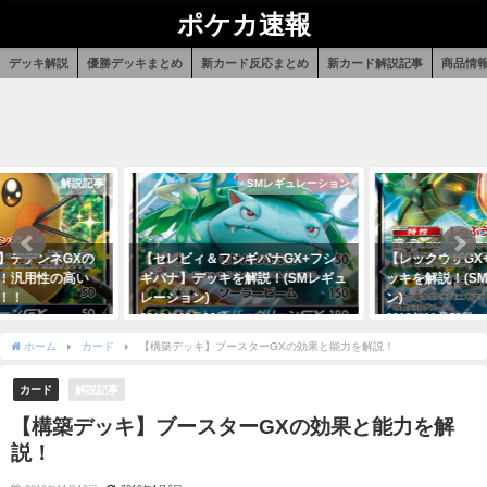
ポケカ速報
デッキ解説
優勝デッキまとめ
新カード反応まとめ
新カード解説記事
商品情
解説記事
SMレギュレーション
】デデンネGXの
【セレビィ＆フシギバナGX+フシ
【レックウザGX
！汎用性の高い
ギバナ】デッキを解説！(SMレギュ
ッキを解説！(S
！！
レーション)
ン)
2018年12月12日
2018年11月29日
ホーム
カード
【構築デッキ】ブースターGXの効果と能力を解説！
カード
解説記事
【構築デッキ】ブースターGXの効果と能力を解
説！