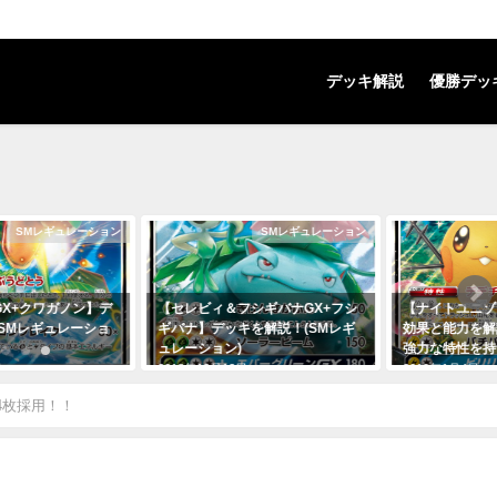
デッキ解説
優勝デッ
SMレギュレーション
SMレギュレーション
X+クワガノン】デ
【セレビィ＆フシギバナGX+フシ
【ナイトユニゾ
SMレギュレーショ
ギバナ】デッキを解説！(SMレギ
効果と能力を解
ュレーション)
強力な特性を持
日
2018年12月12日
2019年1月4日
4枚採用！！