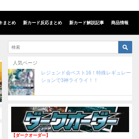
キまとめ
新カード反応まとめ
新カード解説記事
商品情報
人気ページ
解説記事
SMレギュレーション
レジェンド会ベスト16！特殊レギュレー
ションで3神ライライ！！
ン】デデンネGXの
【ヌメラ+チルタリス】デッキを
【レックウザGX
説！汎用性の高い
解説！(SMレギュレーション)
ッキを解説！(S
つ！！
ン)
2018年10月31日
2018年11月29日
【ダークオーダー】