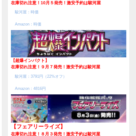
在庫切れ注意！10月５発売！
激安予約は駿河屋
駿河屋：時価
Amazon：時価
【超爆インパクト】
在庫切れ注意！９月７発売！
激安予約は駿河屋
駿河屋：3791円（22%オフ）
Amazon：4816円
【フェアリーライズ】
在庫切れ注意！８月３発売！
激安予約は駿河屋