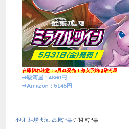
在庫切れ注意！5月31発売！
激安予約は駿河屋
➡︎駿河屋：4860円
➡︎Amazon：5145円
不明
,
相場状況
,
高騰記事
の関連記事