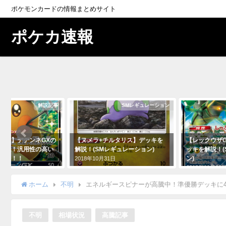
ポケモンカードの情報まとめサイト
ポケカ速報
解説記事
SMレギュレーション
ゾン】デデンネGXの
【ヌメラ+チルタリス】デッキを
【レックウザG
解説！汎用性の高い
解説！(SMレギュレーション)
ッキを解説！(
持つ！！
ン)
2018年10月31日
2018年11月29
ホーム
不明
エネルギースピナーが高騰中！準優勝デッキに
不明
相場状況
高騰記事