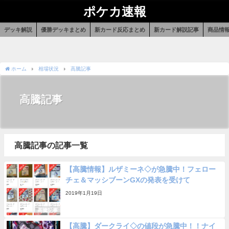
ポケカ速報
デッキ解説
優勝デッキまとめ
新カード反応まとめ
新カード解説記事
商品情
ホーム
相場状況
高騰記事
高騰記事
高騰記事の記事一覧
【高騰情報】ルザミーネ◇が急騰中！フェロー
チェ＆マッシブーンGXの発表を受けて
2019年1月19日
高騰記事
【高騰】ダークライ◇の値段が急騰中！！ナイ