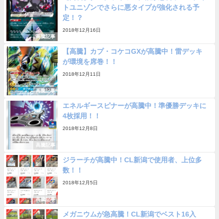
トユニゾンでさらに悪タイプが強化される予
定！？
2018年12月16日
高騰記事
【高騰】カプ・コケコGXが高騰中！雷デッキ
が環境を席巻！！
2018年12月11日
高騰記事
エネルギースピナーが高騰中！準優勝デッキに
4枚採用！！
2018年12月8日
高騰記事
ジラーチが高騰中！CL新潟で使用者、上位多
数！！
2018年12月5日
高騰記事
メガニウムが急高騰！CL新潟でベスト16入