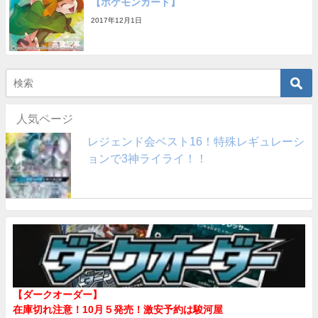
【ポケモンカード】
2017年12月1日
高騰記事
人気ページ
レジェンド会ベスト16！特殊レギュレーシ
ョンで3神ライライ！！
【ダークオーダー】
在庫切れ注意！10月５発売！
激安予約は駿河屋