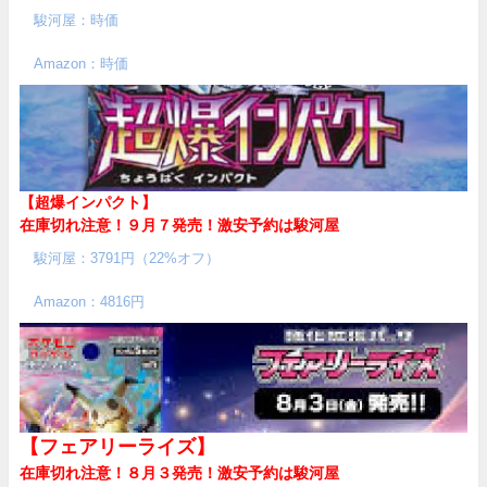
駿河屋：時価
Amazon：時価
【超爆インパクト】
在庫切れ注意！９月７発売！
激安予約は駿河屋
駿河屋：3791円（22%オフ）
Amazon：4816円
【フェアリーライズ】
在庫切れ注意！８月３発売！
激安予約は駿河屋