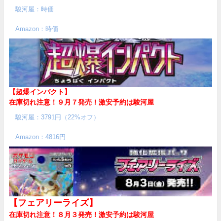
駿河屋：時価
Amazon：時価
【超爆インパクト】
在庫切れ注意！９月７発売！
激安予約は駿河屋
駿河屋：3791円（22%オフ）
Amazon：4816円
【フェアリーライズ】
在庫切れ注意！８月３発売！
激安予約は駿河屋