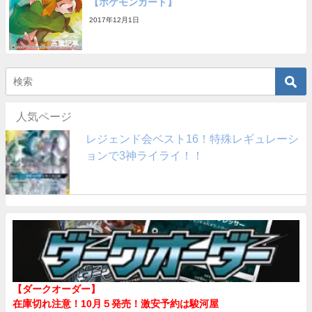
【ポケモンカード】
2017年12月1日
高騰記事
人気ページ
レジェンド会ベスト16！特殊レギュレーシ
ョンで3神ライライ！！
【ダークオーダー】
在庫切れ注意！10月５発売！
激安予約は駿河屋