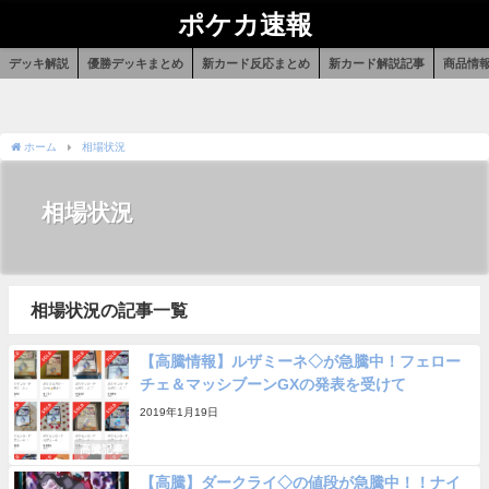
ポケカ速報
デッキ解説
優勝デッキまとめ
新カード反応まとめ
新カード解説記事
商品情
ホーム
相場状況
相場状況
相場状況の記事一覧
【高騰情報】ルザミーネ◇が急騰中！フェロー
チェ＆マッシブーンGXの発表を受けて
2019年1月19日
高騰記事
【高騰】ダークライ◇の値段が急騰中！！ナイ