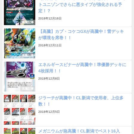
トユニゾンでさらに悪タイプが強化される予
定！？
2018年12月16日
高騰記事
【高騰】カプ・コケコGXが高騰中！雷デッキ
が環境を席巻！！
2018年12月11日
高騰記事
エネルギースピナーが高騰中！準優勝デッキに
4枚採用！！
2018年12月8日
高騰記事
ジラーチが高騰中！CL新潟で使用者、上位多
数！！
2018年12月5日
高騰記事
メガニウムが急高騰！CL新潟でベスト16入