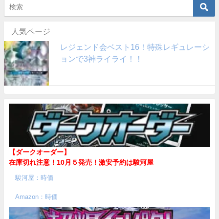
人気ページ
レジェンド会ベスト16！特殊レギュレーシ
ョンで3神ライライ！！
【ダークオーダー】
在庫切れ注意！10月５発売！
激安予約は駿河屋
駿河屋：時価
Amazon：時価