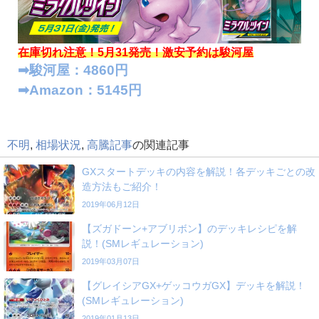
在庫切れ注意！5月31発売！
激安予約は駿河屋
➡︎駿河屋：4860円
➡︎Amazon：5145円
不明
,
相場状況
,
高騰記事
の関連記事
GXスタートデッキの内容を解説！各デッキごとの改
造方法もご紹介！
2019年06月12日
【ズガドーン+アブリボン】のデッキレシピを解
説！(SMレギュレーション)
2019年03月07日
【グレイシアGX+ゲッコウガGX】デッキを解説！
(SMレギュレーション)
2019年01月13日