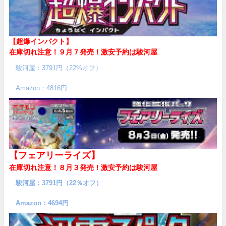
【超爆インパクト】
在庫切れ注意！９月７発売！
激安予約は駿河屋
駿河屋：3791円（22%オフ）
Amazon：4816円
【フェアリーライズ】
在庫切れ注意！８月３発売！
激安予約は駿河屋
駿河屋：3791円（22％オフ）
Amazon：4694円