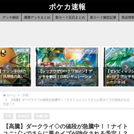
ポケカ速報
デッキ解説
優勝デッキまとめ
新カード反応まとめ
新カード解説記事
商品情
解説記事
SMレギュレーション
】デデンネGXの
【レックウザGX+クワガノン】デ
【セレビィ＆フシ
！汎用性の高い
ッキを解説！(SMレギュレーショ
ギバナ】デッキを
！！
ン)
レーション)
2018年11月29日
2018年12月12日
ホーム
不明
【高騰】ダークライ◇の値段が急騰中！！ナイトユニゾンでさらに悪タイプが強化される
予定！？
不明
相場状況
高騰記事
【高騰】ダークライ◇の値段が急騰中！！ナイト
ユニゾンでさらに悪タイプが強化される予定！？