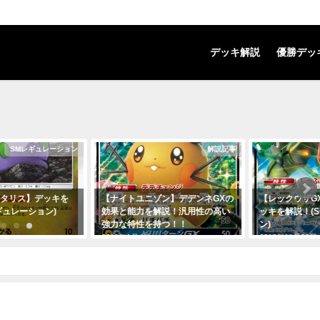
デッキ解説
優勝デッ
SMレギュレーション
解説記事
ルタリス】デッキを
【ナイトユニゾン】デデンネGXの
【レックウザG
ギュレーション)
効果と能力を解説！汎用性の高い
ッキを解説！(
強力な特性を持つ！！
ン)
日
2019年1月4日
2018年11月29日