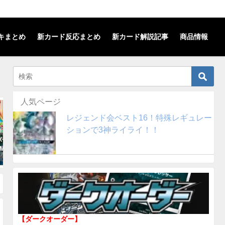
キまとめ
新カード反応まとめ
新カード解説記事
商品情報
人気ページ
SMレギュレーション
SMレギュレーション
レジェンド会ベスト16！特殊レギュレー
ションで3神ライライ！！
X+クワガノン】デ
【セレビィ＆フシギバナGX+フシ
【ヌメラ+チル
SMレギュレーショ
ギバナ】デッキを解説！(SMレギ
解説！(SMレギ
ュレーション)
2018年10月31日
2018年12月12日
【ダークオーダー】