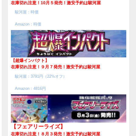
在庫切れ注意！10月５発売！
激安予約は駿河屋
駿河屋：時価
Amazon：時価
【超爆インパクト】
在庫切れ注意！９月７発売！
激安予約は駿河屋
駿河屋：3791円（22%オフ）
Amazon：4816円
【フェアリーライズ】
在庫切れ注意！８月３発売！
激安予約は駿河屋