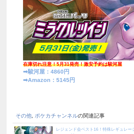
在庫切れ注意！5月31発売！
激安予約は駿河屋
➡︎駿河屋：4860円
➡︎Amazon：5145円
その他
,
ポケカチャンネル
の関連記事
レジェンド会ベスト16！特殊レギュレー