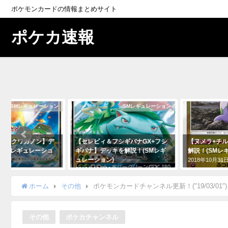
ポケモンカードの情報まとめサイト
ポケカ速報
SMレギュレーション
SMレギュレーション
GX+クワガノン】デ
【セレビィ＆フシギバナGX+フシ
【ヌメラ+チ
(SMレギュレーショ
ギバナ】デッキを解説！(SMレギ
解説！(SMレ
ュレーション)
2018年10月31
9日
2018年12月12日
ホーム
その他
ポケモンカードチャンネル更新！("19/03/01")
その他
ポケカチャンネル