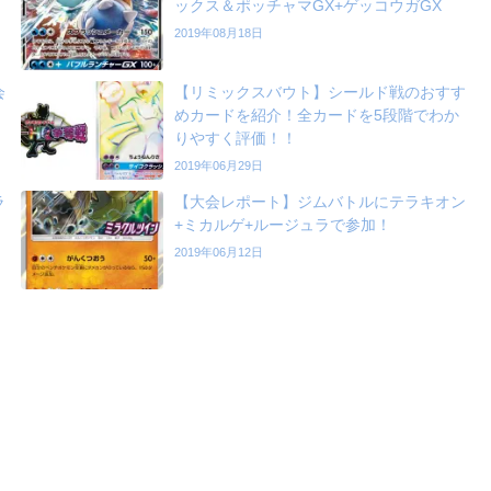
ックス＆ポッチャマGX+ゲッコウガGX
2019年08月18日
会
【リミックスバウト】シールド戦のおすす
めカードを紹介！全カードを5段階でわか
りやすく評価！！
2019年06月29日
ラ
【大会レポート】ジムバトルにテラキオン
+ミカルゲ+ルージュラで参加！
2019年06月12日