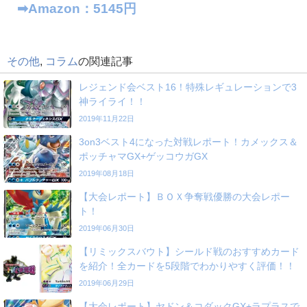
➡︎Amazon：5145円
その他
,
コラム
の関連記事
レジェンド会ベスト16！特殊レギュレーションで3
神ライライ！！
2019年11月22日
3on3ベスト4になった対戦レポート！カメックス＆
ポッチャマGX+ゲッコウガGX
2019年08月18日
【大会レポート】ＢＯＸ争奪戦優勝の大会レポー
ト！
2019年06月30日
【リミックスバウト】シールド戦のおすすめカード
を紹介！全カードを5段階でわかりやすく評価！！
2019年06月29日
【大会レポート】ヤドン＆コダックGX+ラプラスで