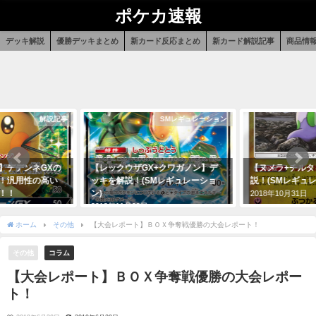
ポケカ速報
デッキ解説
優勝デッキまとめ
新カード反応まとめ
新カード解説記事
商品情
SMレギュレーション
SMレギュレーション
クウザGX+クワガノン】デ
【ヌメラ+チルタリス】デッキを解
【セレ
解説！(SMレギュレーショ
説！(SMレギュレーション)
ギバナ
レーシ
2018年10月31日
11月29日
2018
ホーム
その他
【大会レポート】ＢＯＸ争奪戦優勝の大会レポート！
その他
コラム
【大会レポート】ＢＯＸ争奪戦優勝の大会レポー
ト！