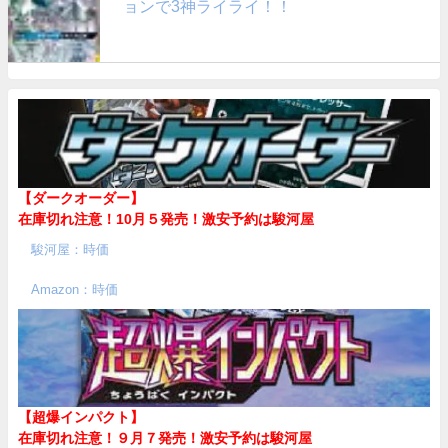
ョンで3神ライライ！！
【ダークオーダー】
在庫切れ注意！10月５発売！
激安予約は駿河屋
駿河屋：時価
Amazon：時価
【超爆インパクト】
在庫切れ注意！９月７発売！
激安予約は駿河屋