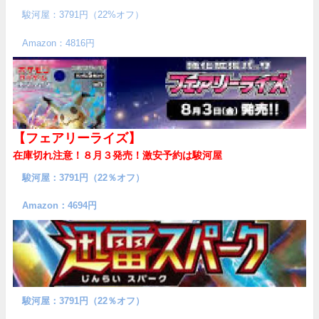
駿河屋：3791円（22%オフ）
Amazon：4816円
【フェアリーライズ】
在庫切れ注意！８月３発売！
激安予約は駿河屋
駿河屋：3791円（22％オフ）
Amazon：4694円
駿河屋：3791円（22％オフ）