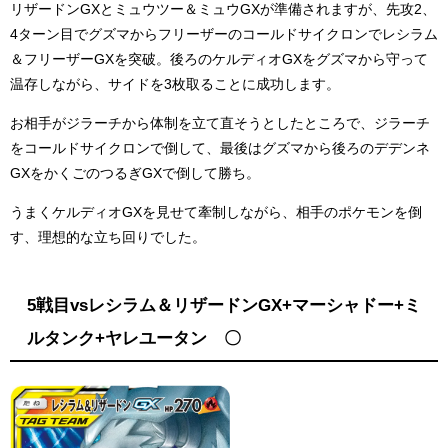
リザードンGXとミュウツー＆ミュウGXが準備されますが、先攻2、
4ターン目でグズマからフリーザーのコールドサイクロンでレシラム
＆フリーザーGXを突破。後ろのケルディオGXをグズマから守って
温存しながら、サイドを3枚取ることに成功します。
お相手がジラーチから体制を立て直そうとしたところで、ジラーチ
をコールドサイクロンで倒して、最後はグズマから後ろのデデンネ
GXをかくごのつるぎGXで倒して勝ち。
うまくケルディオGXを見せて牽制しながら、相手のポケモンを倒
す、理想的な立ち回りでした。
5戦目vsレシラム＆リザードンGX+マーシャドー+ミ
ルタンク+ヤレユータン 〇