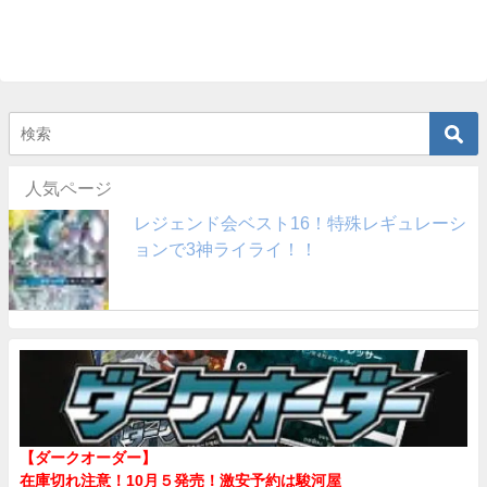
人気ページ
レジェンド会ベスト16！特殊レギュレーシ
ョンで3神ライライ！！
【ダークオーダー】
在庫切れ注意！10月５発売！
激安予約は駿河屋