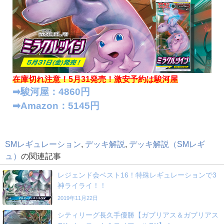
在庫切れ注意！5月31発売！
激安予約は駿河屋
➡︎駿河屋：4860円
➡︎Amazon：5145円
SMレギュレーション
,
デッキ解説
,
デッキ解説（SMレギ
ュ）
の関連記事
レジェンド会ベスト16！特殊レギュレーションで3
神ライライ！！
2019年11月22日
シティリーグ長久手優勝【ガブリアス＆ガブリアス