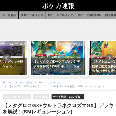
ポケカ速報
デッキ解説
優勝デッキまとめ
新カード反応まとめ
新カード解説記事
商品情
SMレギュレーション
SMレギュレーション
リス】デッキを解
【レックウザGX+クワガノン】デ
【ナイトユニゾン
ーション)
ッキを解説！(SMレギュレーショ
効果と能力を解
ン)
強力な特性を持
2018年11月29日
2019年1月4日
ホーム
デッキ解説
SMレギュレーション
【メタグロスGX+ウルトラネクロズマGX】デッキを解説！(SMレギュレーション)
SMレギュレーション
デッキ解説
デッキ解説（SMレギュ）
【メタグロスGX+ウルトラネクロズマGX】デッキ
を解説！(SMレギュレーション)