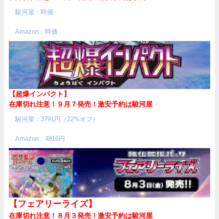
駿河屋：時価
Amazon：時価
【超爆インパクト】
在庫切れ注意！９月７発売！
激安予約は駿河屋
駿河屋：3791円（22%オフ）
Amazon：4816円
【フェアリーライズ】
在庫切れ注意！８月３発売！
激安予約は駿河屋