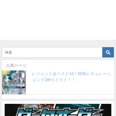
人気ページ
レジェンド会ベスト16！特殊レギュレーシ
ョンで3神ライライ！！