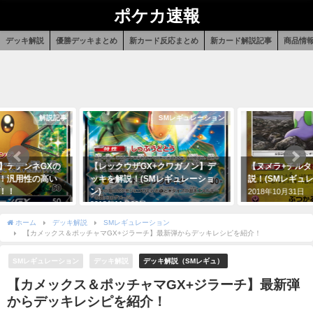
ポケカ速報
デッキ解説
優勝デッキまとめ
新カード反応まとめ
新カード解説記事
商品情
解説記事
SMレギュレーション
】デデンネGXの
【レックウザGX+クワガノン】デ
【ヌメラ+チル
！汎用性の高い
ッキを解説！(SMレギュレーショ
説！(SMレギュ
！！
ン)
2018年10月31日
2018年11月29日
ホーム
デッキ解説
SMレギュレーション
【カメックス＆ポッチャマGX+ジラーチ】最新弾からデッキレシピを紹介！
SMレギュレーション
デッキ解説
デッキ解説（SMレギュ）
【カメックス＆ポッチャマGX+ジラーチ】最新弾
からデッキレシピを紹介！