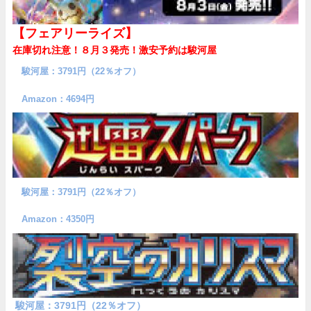
【フェアリーライズ】
在庫切れ注意！８月３発売！
激安予約は駿河屋
駿河屋：3791円（22％オフ）
Amazon：4694円
駿河屋：3791円（22％オフ）
Amazon：4350円
駿河屋：3791円（22％オフ）