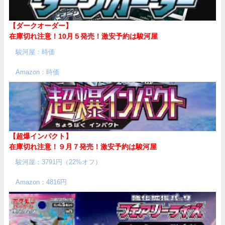
【ダークオーダー】
在庫切れ注意！10月５発売！
激安予約は駿河屋
駿河屋：時価
Amazon：時価
【超爆インパクト】
在庫切れ注意！９月７発売！
激安予約は駿河屋
駿河屋：3791円（22%オフ）
Amazon：4816円