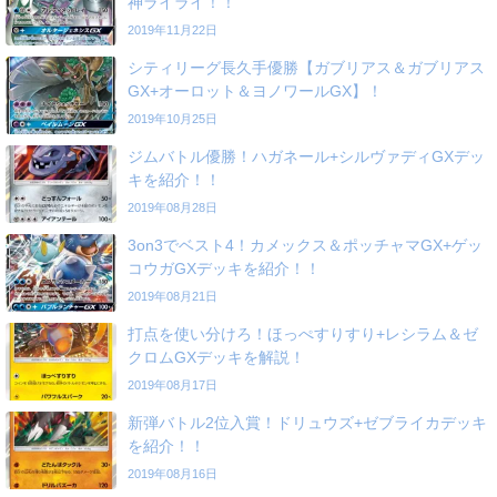
神ライライ！！
2019年11月22日
シティリーグ長久手優勝【ガブリアス＆ガブリアス
GX+オーロット＆ヨノワールGX】！
2019年10月25日
ジムバトル優勝！ハガネール+シルヴァディGXデッ
キを紹介！！
2019年08月28日
3on3でベスト4！カメックス＆ポッチャマGX+ゲッ
コウガGXデッキを紹介！！
2019年08月21日
打点を使い分けろ！ほっぺすりすり+レシラム＆ゼ
クロムGXデッキを解説！
2019年08月17日
新弾バトル2位入賞！ドリュウズ+ゼブライカデッキ
を紹介！！
2019年08月16日