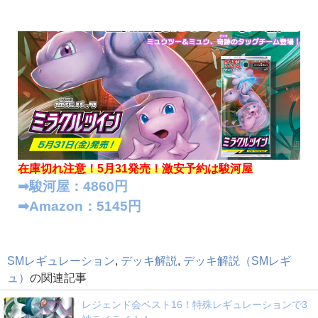
在庫切れ注意！5月31発売！
激安予約は駿河屋
➡︎駿河屋：4860円
➡︎Amazon：5145円
SMレギュレーション
,
デッキ解説
,
デッキ解説（SMレギ
ュ）
の関連記事
レジェンド会ベスト16！特殊レギュレーションで3