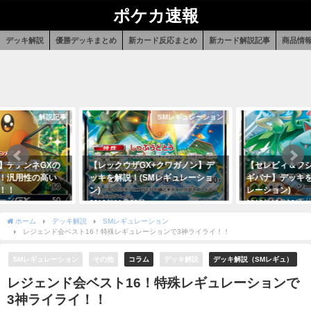
ポケカ速報
デッキ解説
優勝デッキまとめ
新カード反応まとめ
新カード解説記事
商品情
解説記事
SMレギュレーション
SM
デンネGXの
【レックウザGX+クワガノン】デ
【セレビィ＆フシギバ
用性の高い
ッキを解説！(SMレギュレーショ
ギバナ】デッキを解説
ン)
レーション)
2018年11月29日
2018年12月12日
ホーム
デッキ解説
SMレギュレーション
レジェンド会ベスト16！特殊レギュレーションで3神ライライ！！
SMレギュレーション
その他
コラム
デッキ解説
デッキ解説（SMレギュ）
レジェンド会ベスト16！特殊レギュレーションで
3神ライライ！！