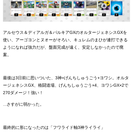
アルセウス＆ディアルガ＆パルキアGXのオルタージェネシスGXを
使い、アーゴヨンとヌオーがそろい、キュレムのまひが連打できる
ようになれば強力だが、盤面完成が遠く、安定しなかったので廃
案。
最後は3日前に思いついた、3神+げんちしゅうごう+ヨワシ。オルタ
ージェネシスGX、格闘道場、げんちしゅうごう×4、ヨワシGX×2で
270ダメージ！強い！
...さすがに弱かった。
最終的に形になったのは「フワライド軸3神ライライ」