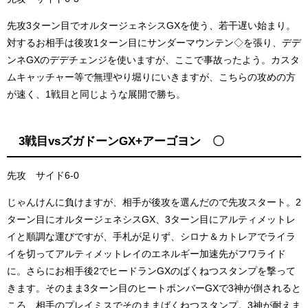
先攻3ターン目でオルタージェネシスGXを使う、若干遅い始まり。
対するお相手は後攻1ターン目にサンダーマウンテン◇を張り、デデ
ンネGXのデデチェンジを使いますが、ここで事故ったよう。カスタ
ムキャッチャー等で無理やり堀りにいきますが、こちらの攻めの方
が速く、1戦目と同じような展開で勝ち。
3戦目vsズガドーンGX+アーゴヨン 〇
先攻 サイド6-0
じゃんけんに負けますが、相手が後攻を選んだので先攻スタート。2
ターン目にオルタージェネシスGX、3ターン目にアルティメットレ
イと順調な運びですが、手札が足りず、シロナ＆カトレアでライラ
イを切ってアルティメットレイのエネルギー加速先がフワライド
に。さらにお相手後2でヒードランGXのばくねつスタンプを撃って
きます。そのまま3ターン目のヒートボンバーGXで3神が倒されると
ころ、相手のプレイミスでそのままばくねつスタンプ。3神が耐えま