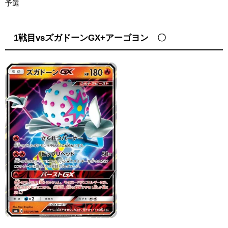
予選
1戦目vsズガドーンGX+アーゴヨン 〇