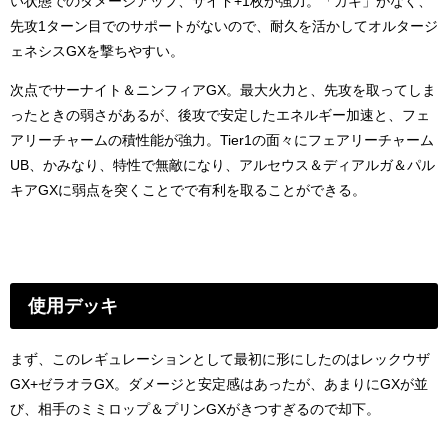
い状態でのダメージアップ、サイド+1枚が強力。「カキ」がなく、
先攻1ターン目でのサポートがないので、耐久を活かしてオルタージ
ェネシスGXを撃ちやすい。
次点でサーナイト＆ニンフィアGX。最大火力と、先攻を取ってしま
ったときの弱さがあるが、後攻で安定したエネルギー加速と、フェ
アリーチャームの積性能が強力。Tier1の面々にフェアリーチャーム
UB、かみなり、特性で無敵になり、アルセウス＆ディアルガ＆パル
キアGXに弱点を突くことでで有利を取ることができる。
使用デッキ
まず、このレギュレーションとして最初に形にしたのはレックウザ
GX+ゼラオラGX。ダメージと安定感はあったが、あまりにGXが並
び、相手のミミロップ＆プリンGXがきつすぎるので却下。