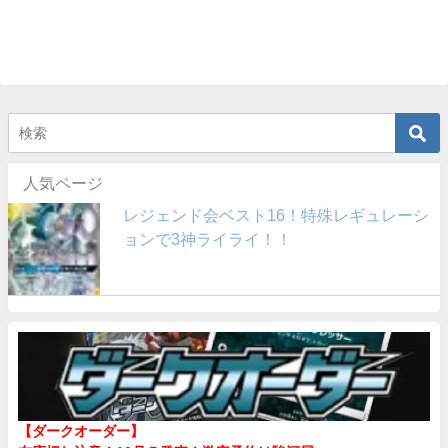
人気ページ
レジェンド会ベスト16！特殊レギュレーシ
ョンで3神ライライ！！
【ダークオーダー】