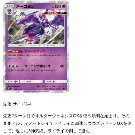
先攻 サイド6-4
先攻2ターン目でオルタージェネシスGXを使う順調な始まり。その
ままアルティメットレイでライライに加速しつつズガドーンGXを倒
して、返しに3神気絶、ライライで倒して勝ち。