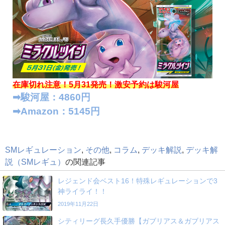
在庫切れ注意！5月31発売！
激安予約は駿河屋
➡︎駿河屋：4860円
➡︎Amazon：5145円
SMレギュレーション
,
その他
,
コラム
,
デッキ解説
,
デッキ解
説（SMレギュ）
の関連記事
レジェンド会ベスト16！特殊レギュレーションで3
神ライライ！！
2019年11月22日
シティリーグ長久手優勝【ガブリアス＆ガブリアス