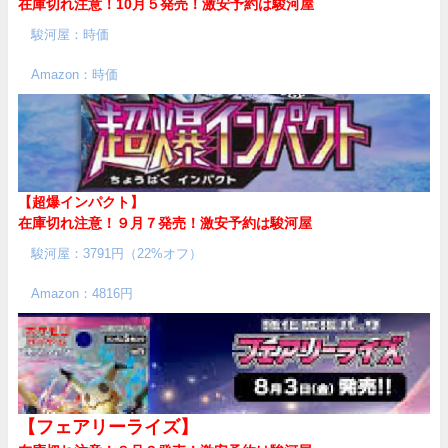
在庫切れ注意！10月５発売！
激安予約は駿河屋
駿河屋：時価
Amazon：時価
【超爆インパクト】
在庫切れ注意！９月７発売！
激安予約は駿河屋
駿河屋：3791円（22%オフ）
Amazon：4816円
【フェアリーライズ】