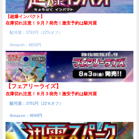
【超爆インパクト】
在庫切れ注意！９月７発売！
激安予約は駿河屋
駿河屋：3791円（22%オフ）
Amazon：4816円
【フェアリーライズ】
在庫切れ注意！８月３発売！
激安予約は駿河屋
駿河屋：3791円（22％オフ）
Amazon：4694円