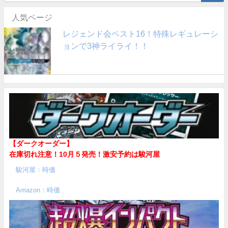
人気ページ
レジェンド会ベスト16！特殊レギュレーシ
ョンで3神ライライ！！
【ダークオーダー】
在庫切れ注意！10月５発売！
激安予約は駿河屋
駿河屋：時価
Amazon：時価