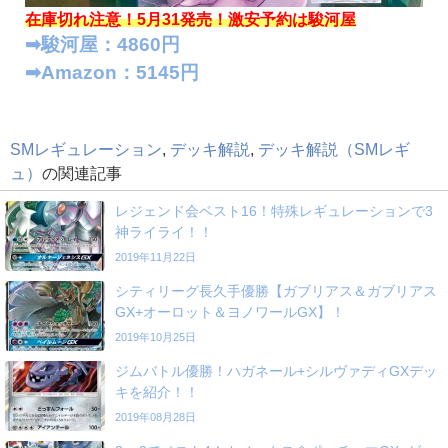
在庫切れ注意！5月31発売！
激安予約は駿河屋
➡︎駿河屋：4860円
➡︎Amazon：5145円
SMレギュレーション
,
デッキ解説
,
デッキ解説（SMレギ
ュ）
の関連記事
レジェンド会ベスト16！特殊レギュレーションで3
神ライライ！！
2019年11月22日
シティリーグ長久手優勝【ガブリアス＆ガブリアス
GX+オーロット＆ヨノワールGX】！
2019年10月25日
ジムバトル優勝！ハガネール+シルヴァディGXデッ
キを紹介！！
2019年08月28日