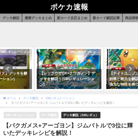
ポケカ速報
デッキ解説
優勝デッキまとめ
新カード反応まとめ
新カード解説記事
商品情
SMレギュレーション
SMレギュレーション
リス】デッキを解
【レックウザGX+クワガノン】デ
【ナイトユニゾン
ーション)
ッキを解説！(SMレギュレーショ
効果と能力を解
ン)
強力な特性を持
2018年11月29日
2019年1月4日
ホーム
デッキ解説
SMレギュレーション
【バクガメス+アーゴヨン】ジムバトルで3位に輝いたデッキレシピを解説！
SMレギュレーション
デッキ解説
デッキ解説（SMレギュ）
【バクガメス+アーゴヨン】ジムバトルで3位に輝
いたデッキレシピを解説！