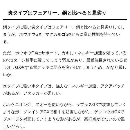
炎タイプはフェアリー、鋼と比べると見劣り
鋼タイプに強い炎タイプはフェアリー、鋼と比べると見劣りしてし
まうが、ホウオウGX、マグカルゴGXともに高い性能を誇ってい
る。
ただ、ホウオウGXはサポート、カキにエネルギー加速を頼っている
ので1ターン相手に渡してしまう弱点があり、最近注目されているゼ
ラオラGX有する雷デッキに弱点を突かれてしまうため、かなり厳し
いか。
炎タイプに強い水タイプは、強力なエネルギー加速、アクアパッチ
があるが、アタッカーが乏しい。
ボルケニオン◇、ヌオーを使いながら、ラプラスGXで攻撃していく
ような形、グレイシアGXで相手を妨害しながら、ゲッコウガGXで
ダメージを補完していくような形があるが、高打点がでないので難
しいだろう。