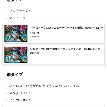
ゾロアークGX
マニューラ
【ゾロアークGX+マニューラ】デッキを解説！(SMレギュレー
ション)
2018.09.04
ゾロアークGX使用優勝デッキレシピまとめ（Twitterまとめ）
2018.09.10
鋼タイプ
ネクロズマたそがれのたてがみGX+ジバコイル
メタグロスGX
ソルガレオGX