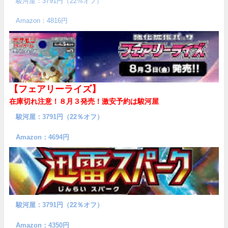
駿河屋：3791円（22%オフ）
Amazon：4816円
【フェアリーライズ】
在庫切れ注意！８月３発売！
激安予約は駿河屋
駿河屋：3791円（22％オフ）
Amazon：4694円
駿河屋：3791円（22％オフ）
Amazon：4350円