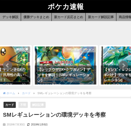
ポケカ速報
デッキ解説
優勝デッキまとめ
新カード反応まとめ
新カード解説記事
商品情
解説記事
SMレギュレーション
SMレ
ンネGXの
【レックウザGX+クワガノン】デ
【セレビィ＆フシギバナ
性の高い
ッキを解説！(SMレギュレーショ
ギバナ】デッキを解説！
ン)
レーション)
2018年11月29日
2018年12月12日
ホーム
カード
SMレギュレーションの環境デッキを考察
カード
不明
解説記事
SMレギュレーションの環境デッキを考察
2018年7月30日
2019年1月6日